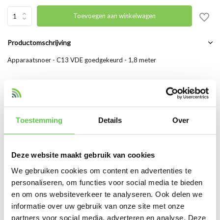
Toevoegen aan winkelwagen
Productomschrijving
Apparaatsnoer - C13 VDE goedgekeurd - 1,8 meter
Productspecificaties
Toestemming
Details
Over
Artikelnummer
PC-186-VDE
SKU
PC-186-VDE
Deze website maakt gebruik van cookies
EAN
PC-186-VDE
We gebruiken cookies om content en advertenties te
personaliseren, om functies voor social media te bieden
Vergelijk
Delen
en om ons websiteverkeer te analyseren. Ook delen we
informatie over uw gebruik van onze site met onze
partners voor social media, adverteren en analyse. Deze