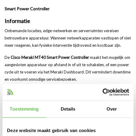
Smart Power Controller
Informatie
Onbemande locaties, edge-netwerken en serverruimtes vereisen
betrouwbare apparatuur. Wanneer netwerkapparaten vastlopen of niet
meer reageren, kan fysieke interventie tijdrovend en kostbaar zijn.
De
Cisco Meraki MT40 Smart Power Controller
maakt het mogelijk om
aangesloten apparatuur op afstand in of uit te schakelen, of een power
cycle uit te voeren via het Meraki Dashboard. Dit vermindert downtime
en voorkomt onnodige servicebezoeken.
De MT40 is onderdeel van het Meraki MT-ecosysteem en werkt
naadloos samen met bestaande Meraki infrastructuur.
Toestemming
Details
Over
Eenvoudige bediening. Krachtig Meraki-platform.
Net als andere MT-producten maakt de MT40 gebruik van bestaande
Deze website maakt gebruik van cookies
Meraki MR access points
of
Meraki MV smart camera’s
als gateway. Er