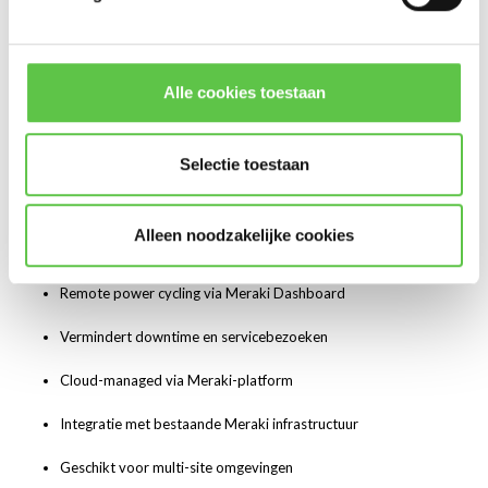
Retailomgevingen
Onbemande IT-locaties
Alle cookies toestaan
Filialen met beperkte technische ondersteuning
Door remote power management toe te passen verhoogt u de
Selectie toestaan
beschikbaarheid van uw netwerk en minimaliseert u operationele
kosten.
Alleen noodzakelijke cookies
Hoogtepunten
Remote power cycling via Meraki Dashboard
Vermindert downtime en servicebezoeken
Cloud-managed via Meraki-platform
Integratie met bestaande Meraki infrastructuur
Geschikt voor multi-site omgevingen