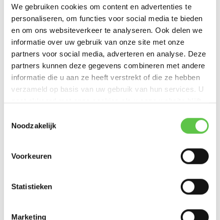
We gebruiken cookies om content en advertenties te
is geen aparte infrastructuur nodig.
personaliseren, om functies voor social media te bieden
Via het Meraki Dashboard kunt u:
en om ons websiteverkeer te analyseren. Ook delen we
informatie over uw gebruik van onze site met onze
Apparatuur op afstand herstarten
partners voor social media, adverteren en analyse. Deze
partners kunnen deze gegevens combineren met andere
Stroom in- of uitschakelen
informatie die u aan ze heeft verstrekt of die ze hebben
Status realtime monitoren
verzameld op basis van uw gebruik van hun services. U
gaat akkoord met onze cookies als u onze website blijft
Meerdere vestigingen centraal beheren
gebruiken.
Toestemmingsselectie
De MT40 vereist een actieve Meraki MT-licentie.
Noodzakelijk
Wanneer gebruik je een Smart Power Controller?
Voorkeuren
De Cisco Meraki MT40 is ideaal voor:
Statistieken
Netwerkkasten
Edge-locaties
Marketing