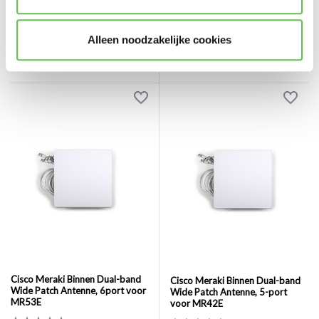
€299,00
€384,99
Excl. btw
Excl. btw
Alleen noodzakelijke cookies
Cisco Meraki Binnen Dual-band
Cisco Meraki Binnen Dual-band
Wide Patch Antenne, 6port voor
Wide Patch Antenne, 5-port
MR53E
voor MR42E