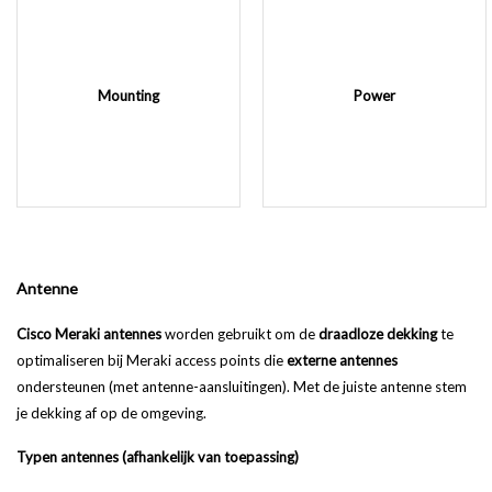
Mounting
Power
Antenne
Cisco Meraki antennes
worden gebruikt om de
draadloze dekking
te
optimaliseren bij Meraki access points die
externe antennes
ondersteunen (met antenne-aansluitingen). Met de juiste antenne stem
je dekking af op de omgeving.
Typen antennes (afhankelijk van toepassing)