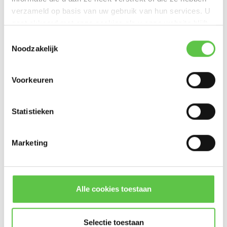
verzameld op basis van uw gebruik van hun services. U
gaat akkoord met onze cookies als u onze website blijft
gebruiken.
Toestemmingsselectie
Noodzakelijk
Voorkeuren
Statistieken
Marketing
Cisco Meraki Binnen Dual-band
Cisco Meraki Binnen Dual-band
Downtilt Omni Antenne 5port
Downtilt Omni Antenne, 6port
(MR42E)
(MR53E)
Alle cookies toestaan
Vergelijk
Vergelijk
Cisco Meraki indoor dua...
Cisco Meraki indoor dua...
Selectie toestaan