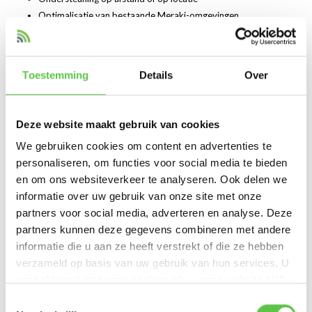
Optimalisatie van bestaande Meraki-omgevingen
Wil je het beheer volledig uit handen geven? Geen probleem. Samen
met onze partner
DesktopToWork
bieden we maatwerkoplossingen
Toestemming
Details
Over
voor bedrijven die ontzorgd willen worden.
Waarom kiezen voor MerakiShop?
Deze website maakt gebruik van cookies
✔️ Officiële Cisco Meraki partner
✔️ Meer dan 10 jaar ervaring
We gebruiken cookies om content en advertenties te
✔️ Gecertificeerde engineers in huis
personaliseren, om functies voor social media te bieden
✔️ Snelle levering
en om ons websiteverkeer te analyseren. Ook delen we
✔️ Laagste prijsgarantie
informatie over uw gebruik van onze site met onze
✔️ Klanten in Nederland en Europa
partners voor social media, adverteren en analyse. Deze
✔️ Volledige technische ondersteuning op aanvraag
partners kunnen deze gegevens combineren met andere
informatie die u aan ze heeft verstrekt of die ze hebben
Jouw Meraki, onze zorg
verzameld op basis van uw gebruik van hun services. U
Bij MerakiShop geloven we dat netwerkbeheer eenvoudig én
gaat akkoord met onze cookies als u onze website blijft
professioneel moet zijn. Met Cisco Meraki producten en onze
gebruiken.
Toestemmingsselectie
ondersteuning haal je een toekomstbestendig netwerk in huis, volledig