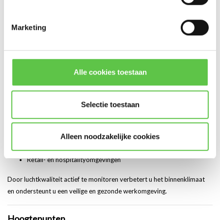
Elke Meraki MT-sensor vereist een actieve licentie om te functioneren.
Marketing
Wanneer is luchtkwaliteitsmonitoring belangrijk?
Luchtkwaliteitsmonitoring is essentieel in:
Alle cookies toestaan
Kantoren en vergaderruimtes
Onderwijsinstellingen
Selectie toestaan
Zorginstellingen
Alleen noodzakelijke cookies
Serverruimtes met personeelsbezetting
Retail- en hospitalityomgevingen
Door luchtkwaliteit actief te monitoren verbetert u het binnenklimaat
en ondersteunt u een veilige en gezonde werkomgeving.
Hoogtepunten