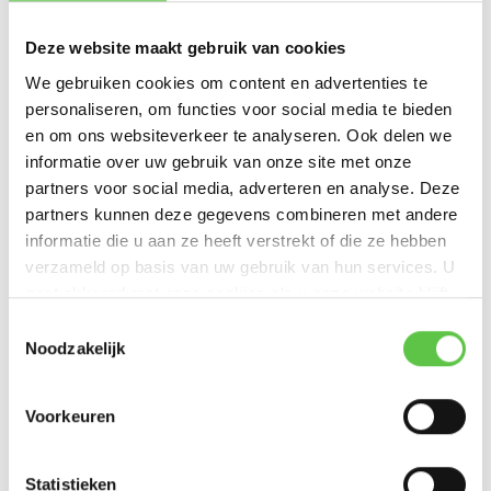
Hiermee krijgt u volledig inzicht in de omgevingscondities van kantoren,
klaslokalen, zorginstellingen, vergaderruimtes en andere zakelijke
Deze website maakt gebruik van cookies
omgevingen.
We gebruiken cookies om content en advertenties te
personaliseren, om functies voor social media te bieden
Eenvoudige sensoren. Krachtig Meraki-platform.
en om ons websiteverkeer te analyseren. Ook delen we
informatie over uw gebruik van onze site met onze
Cisco Meraki MT-sensoren vereisen geen aparte gateway of extra
partners voor social media, adverteren en analyse. Deze
beheersoftware. Ze maken gebruik van bestaande
Meraki MR access
partners kunnen deze gegevens combineren met andere
points
of
Meraki MV smart camera’s
als gateway binnen hetzelfde
informatie die u aan ze heeft verstrekt of die ze hebben
netwerk.
verzameld op basis van uw gebruik van hun services. U
Alle meetgegevens worden veilig verzonden naar het
Meraki
gaat akkoord met onze cookies als u onze website blijft
Dashboard
, waar u:
gebruiken.
Toestemmingsselectie
Noodzakelijk
Realtime luchtkwaliteitswaarden kunt monitoren
Historische trends kunt analyseren
Voorkeuren
Meldingen kunt instellen bij overschrijding van drempelwaarden
Statistieken
Meerdere locaties centraal kunt beheren