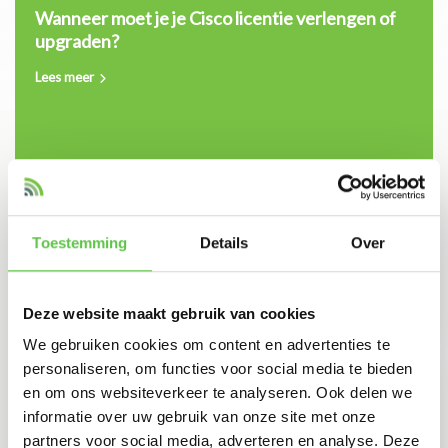
Wanneer moet je je Cisco licentie verlengen of
upgraden?
Lees meer
10 maart 2026
Toestemming
Details
Over
Upgraden of verlengen? Wat is slim voor jouw Meraki
omgeving?
Lees meer
Deze website maakt gebruik van cookies
We gebruiken cookies om content en advertenties te
personaliseren, om functies voor social media te bieden
9 maart 2026
en om ons websiteverkeer te analyseren. Ook delen we
Meraki licentie verlopen? Dit zijn de gevolgen voor je
informatie over uw gebruik van onze site met onze
beveiliging
partners voor social media, adverteren en analyse. Deze