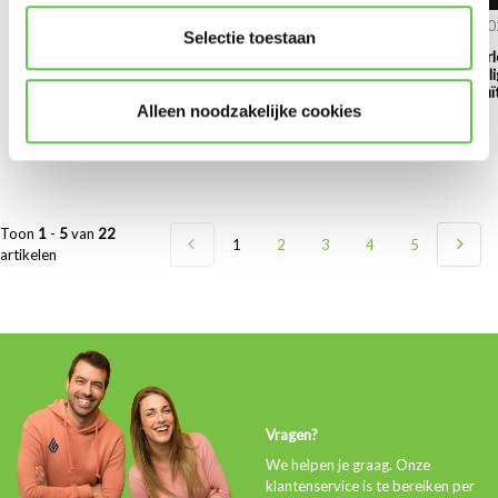
18 February 2026
19 February 2026
24 February 2
Selectie toestaan
Welke Meraki licentie
Checklist: de juiste
Risico’s van ver
past bij jouw branche?
Cisco licentie kiezen
licenties: beveil
voor jouw bedrijf
bedrijfscontinuït
Alleen noodzakelijke cookies
gevaar
Toon
1
-
5
van
22
1
2
3
4
5
artikelen
Vragen?
We helpen je graag. Onze
klantenservice is te bereiken per