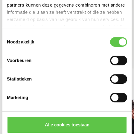
Lees meer
partners kunnen deze gegevens combineren met andere
informatie die u aan ze heeft verstrekt of die ze hebben
verzameld op basis van uw gebruik van hun services. U
3 maart 2026
gaat akkoord met onze cookies als u onze website blijft
gebruiken.
Licentie businesscase: hoe onderbouw je de investering bij je
Toestemmingsselectie
directie?
Noodzakelijk
Lees meer
Voorkeuren
Statistieken
Meer blog artikelen
Marketing
Alle cookies toestaan