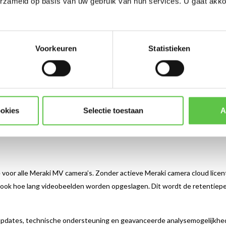
erzameld op basis van uw gebruik van hun services. U gaat akk
MR licenties
MV licenties
Voorkeuren
Statistieken
ookies
Selectie toestaan
A
ie voor alle Meraki MV camera’s. Zonder actieve Meraki camera cloud lice
lt ook hoe lang videobeelden worden opgeslagen. Dit wordt de retentie
dates, technische ondersteuning en geavanceerde analysemogelijkheden.