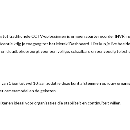
ng tot traditionele CCTV-oplossingen is er geen aparte recorder (NVR) n
licentie krijg je toegang tot het Meraki Dashboard. Hier kun je live bee
 en cloudbeheer zorgt voor een veilige, schaalbare en eenvoudig te beh
, van 1 jaar tot wel 10 jaar, zodat je deze kunt afstemmen op jouw organi
n het cameramodel en de gekozen
ger en ideaal voor organisaties die stabiliteit en continuïteit willen.