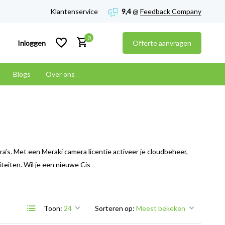
Klantenservice
9,4
@
Feedback Company
0
Inloggen
Offerte aanvragen
Blogs
Over ons
Account aanmaken
Account aanmaken
a’s. Met een Meraki camera licentie activeer je cloudbeheer,
iteiten. Wil je een nieuwe Cis
Toon:
Sorteren op: