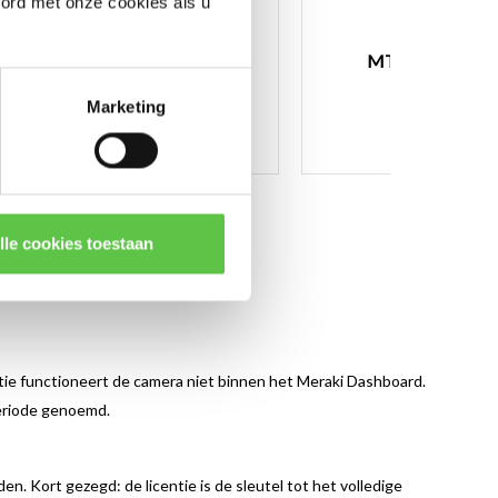
oord met onze cookies als u
MG licenties
MT licenties
Marketing
lle cookies toestaan
ntie functioneert de camera niet binnen het Meraki Dashboard.
periode genoemd.
 Kort gezegd: de licentie is de sleutel tot het volledige