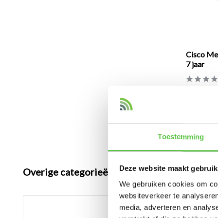
Cisco Mer
7 jaar
Licentie om 
€1.000,0
Excl. btw
Toestemming
Deze website maakt gebruik
Overige categorieën in Licenties
We gebruiken cookies om cont
websiteverkeer te analyseren
media, adverteren en analys