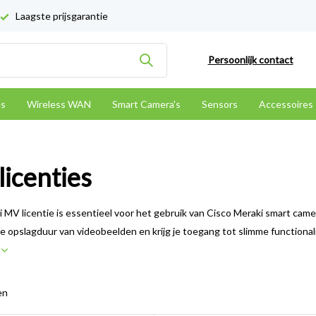
Laagste prijsgarantie
Persoonlijk contact
es
Wireless WAN
Smart Camera's
Sensors
Accessoires
icenties
 MV licentie is essentieel voor het gebruik van Cisco Meraki smart camer
de opslagduur van videobeelden en krijg je toegang tot slimme functional
r
en