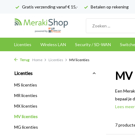
Gratis verzending vanaf € 15,-
Betalen op rekening
Licenties
Wireless LAN
Security / SD-WAN
Switch
Terug
Home
Licenties
MV licenties
MV l
Licenties
MS licenties
Een Meraki
MR licenties
bepaal je 
MX licenties
Lees mee
MV licenties
7 product
MG licenties