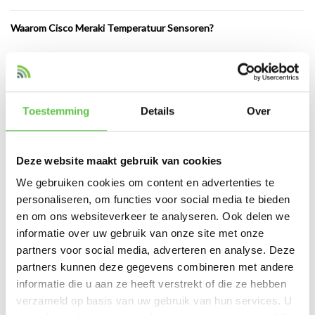
Waarom Cisco Meraki Temperatuur Sensoren?
Cisco Meraki temperatuur sensoren zijn volledig
cloud-managed
, wat
betekent dat je vanuit één interface via het Meraki Dashboard realtime
status, historische trends en waarschuwingen in kunt stellen. Deze
sensoren zijn:
Toestemming
Details
Over
Eenvoudig te installeren zonder bekabeling
Deze website maakt gebruik van cookies
Compatibel met Meraki access points en smart camera’s
We gebruiken cookies om content en advertenties te
Uitgerust met Bluetooth Low Energy (BLE) connectiviteit
personaliseren, om functies voor social media te bieden
en om ons websiteverkeer te analyseren. Ook delen we
Ideaal voor serverruimtes, datacenters en technische ruimtes
informatie over uw gebruik van onze site met onze
Uiterst geschikt voor organisaties met meerdere locaties
partners voor social media, adverteren en analyse. Deze
partners kunnen deze gegevens combineren met andere
informatie die u aan ze heeft verstrekt of die ze hebben
Hoe werkt het?
verzameld op basis van uw gebruik van hun services. U