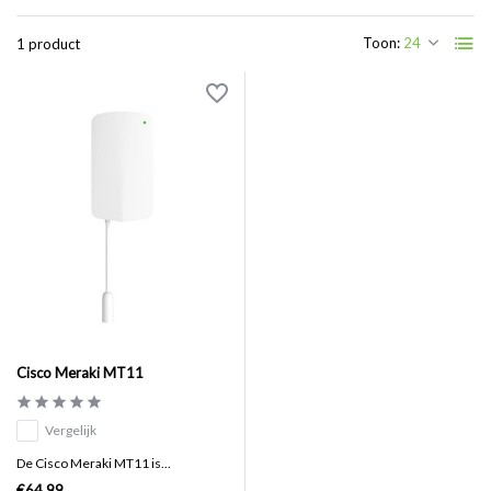
Toon:
1 product
Cisco Meraki MT11
Vergelijk
De Cisco Meraki MT11 is...
€64,99