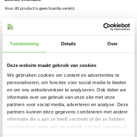
Voor dit product is geen licentie vereist.
Let op: Cisco Meraki switches vereisen een actieve licentie (Enterprise
of Advanced) voor volledige functionaliteit en cloudbeheer.
Toestemming
Details
Over
Hoogtepunten van het Product
10GBASE-ER SFP+ transceiver
Ondersteunt singlemode fiber (SMF)
Deze website maakt gebruik van cookies
Bereik tot 40 km
We gebruiken cookies om content en advertenties te
Ideaal voor metro- en WAN-netwerken
personaliseren, om functies voor social media te bieden
Extended range tussen LR en ZR
en om ons websiteverkeer te analyseren. Ook delen we
Hoge betrouwbaarheid en prestaties
informatie over uw gebruik van onze site met onze
Compact SFP+ formaat
partners voor social media, adverteren en analyse. Deze
Plug-and-play installatie
partners kunnen deze gegevens combineren met andere
Compatibel met Cisco Meraki switches
informatie die u aan ze heeft verstrekt of die ze hebben
verzameld op basis van uw gebruik van hun services. U
gaat akkoord met onze cookies als u onze website blijft
Productspecificaties