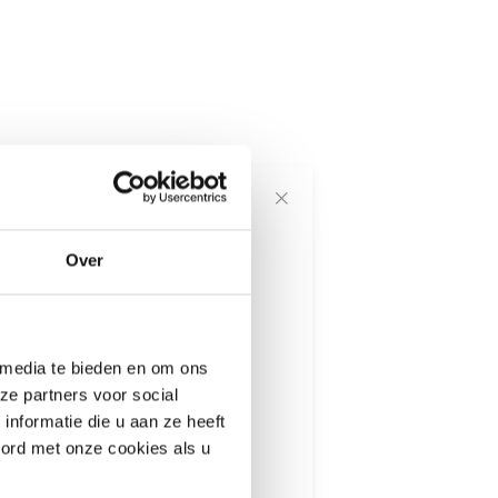
voor onze
Over
---------------------
 media te bieden en om ons
informatie
ze partners voor social
nformatie die u aan ze heeft
oord met onze cookies als u