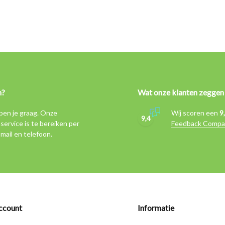
n?
Wat onze klanten zeggen
pen je graag. Onze
Wij scoren een
9
9,4
service is te bereiken per
Feedback Compa
-mail en telefoon.
ccount
Informatie