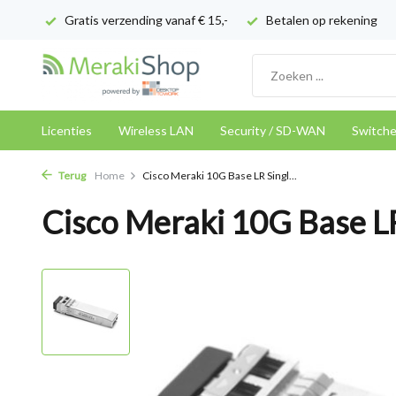
Gratis verzending vanaf € 15,-
Betalen op rekening
Licenties
Wireless LAN
Security / SD-WAN
Switch
Terug
Home
Cisco Meraki 10G Base LR Singl...
Cisco Meraki 10G Base L