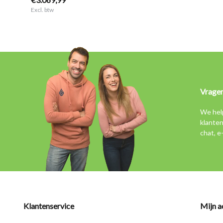
Excl. btw
Vrage
We hel
klanten
chat, e
Klantenservice
Mijn a