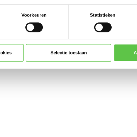
Voorkeuren
Statistieken
Abonneer
* Lees hier de wettelijke beper
ookies
Selectie toestaan
A