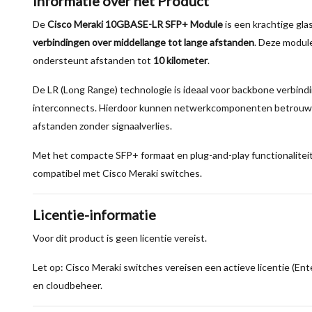
Informatie over het Product
De
Cisco Meraki 10GBASE-LR SFP+ Module
is een krachtige gla
verbindingen over middellange tot lange afstanden
. Deze modul
ondersteunt afstanden tot
10 kilometer
.
De LR (Long Range) technologie is ideaal voor backbone verbi
interconnects. Hierdoor kunnen netwerkcomponenten betrouwb
afstanden zonder signaalverlies.
Met het compacte SFP+ formaat en plug-and-play functionaliteit 
compatibel met Cisco Meraki switches.
Licentie-informatie
Voor dit product is geen licentie vereist.
Let op: Cisco Meraki switches vereisen een actieve licentie (Ent
en cloudbeheer.