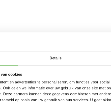
Schrijf je in 
Details
nieuwsbrief!
 van cookies
-----------------------
ent en advertenties te personaliseren, om functies voor social
Updates, acties & product
. Ook delen we informatie over uw gebruik van onze site met on
e. Deze partners kunnen deze gegevens combineren met andere i
*
E-mailadres
erzameld op basis van uw gebruik van hun services. U gaat akk