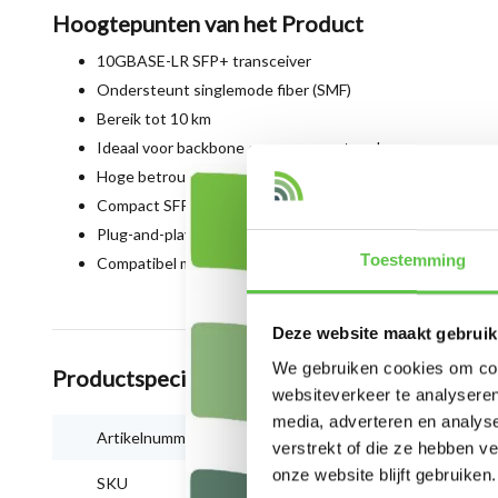
Hoogtepunten van het Product
10GBASE-LR SFP+ transceiver
Ondersteunt singlemode fiber (SMF)
Bereik tot 10 km
Ideaal voor backbone en campus netwerken
Hoge betrouwbaarheid en prestaties
Compact SFP+ formaat
Plug-and-play installatie
Toestemming
Compatibel met Cisco Meraki switches
Deze website maakt gebruik
We gebruiken cookies om cont
Productspecificaties
websiteverkeer te analyseren
media, adverteren en analys
Artikelnummer
MA-SFP-10GB-LR
verstrekt of die ze hebben v
onze website blijft gebruiken.
SKU
3240787