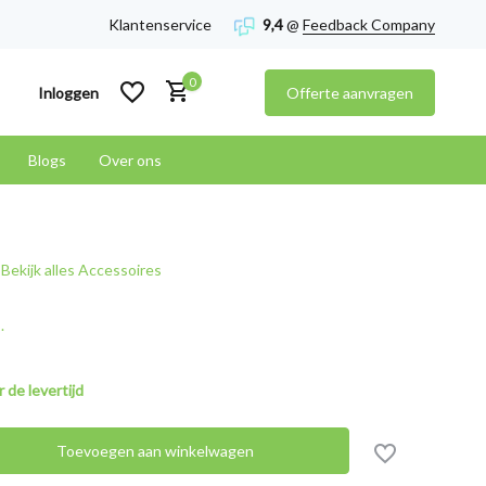
Klantenservice
9,4
@
Feedback Company
0
Inloggen
Offerte aanvragen
Blogs
Over ons
Account aanmaken
Bekijk alles Accessoires
Account aanmaken
.
 de levertijd
Toevoegen aan winkelwagen