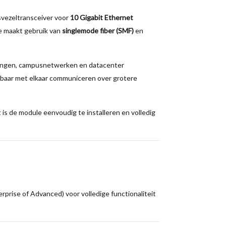
svezeltransceiver voor
10 Gigabit Ethernet
e maakt gebruik van
singlemode fiber (SMF)
en
ndingen, campusnetwerken en datacenter
aar met elkaar communiceren over grotere
is de module eenvoudig te installeren en volledig
erprise of Advanced) voor volledige functionaliteit