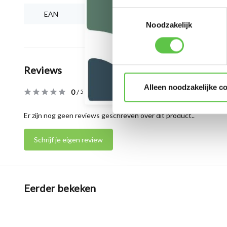
Toestemmingsselectie
EAN
810979011965
Noodzakelijk
Reviews
Alleen noodzakelijke c
0
/
Based on 0 reviews
5
Er zijn nog geen reviews geschreven over dit product..
Schrijf je eigen review
Eerder bekeken