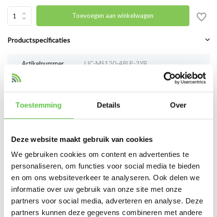
Toevoegen aan winkelwagen
Productspecificaties
Artikelnummer
LIC-MS120-48LP-3YR
SKU
3984438
EAN
LIC-MS120-48LP-3YR
Toestemming
Details
Over
Vergelijk
Delen
Deze website maakt gebruik van cookies
We gebruiken cookies om content en advertenties te
Reviews
personaliseren, om functies voor social media te bieden
en om ons websiteverkeer te analyseren. Ook delen we
0
/
Based on 0 reviews
5
informatie over uw gebruik van onze site met onze
partners voor social media, adverteren en analyse. Deze
Er zijn nog geen reviews geschreven over dit product..
partners kunnen deze gegevens combineren met andere