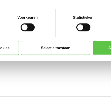
Voorkeuren
Statistieken
Abonneer
* Lees hier de wettelijke beper
ookies
Selectie toestaan
A