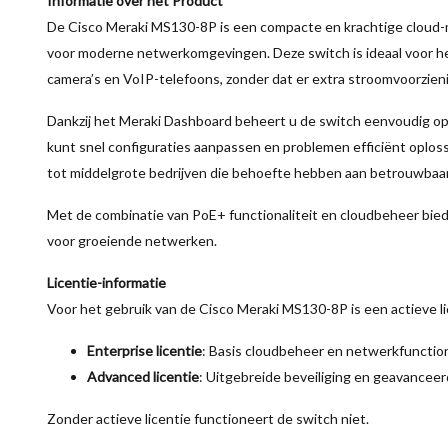
Informatie over het Product
De Cisco Meraki MS130-8P is een compacte en krachtige cloud
voor moderne netwerkomgevingen. Deze switch is ideaal voor he
camera’s en VoIP-telefoons, zonder dat er extra stroomvoorzieni
Dankzij het Meraki Dashboard beheert u de switch eenvoudig op a
kunt snel configuraties aanpassen en problemen efficiënt oplos
tot middelgrote bedrijven die behoefte hebben aan betrouwbaarhe
Met de combinatie van PoE+ functionaliteit en cloudbeheer bi
voor groeiende netwerken.
Licentie-informatie
Voor het gebruik van de Cisco Meraki MS130-8P is een actieve li
Enterprise licentie
: Basis cloudbeheer en netwerkfunction
Advanced licentie
: Uitgebreide beveiliging en geavancee
Zonder actieve licentie functioneert de switch niet.