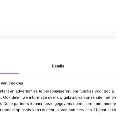
Schrijf je in 
Details
nieuwsbrief!
 van cookies
-----------------------
ent en advertenties te personaliseren, om functies voor social
Updates, acties & product
. Ook delen we informatie over uw gebruik van onze site met on
e. Deze partners kunnen deze gegevens combineren met andere i
*
E-mailadres
erzameld op basis van uw gebruik van hun services. U gaat akk