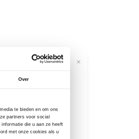
voor onze
Over
---------------------
 media te bieden en om ons
informatie
ze partners voor social
nformatie die u aan ze heeft
oord met onze cookies als u