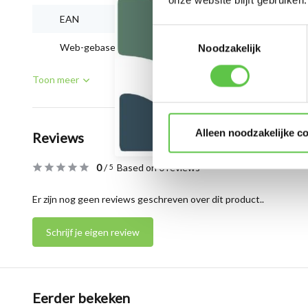
onze website blijft gebruiken.
EAN
810087200022
Toestemmingsselectie
Web-gebaseerd management
Ja, met licentie
Noodzakelijk
Toon meer
Alleen noodzakelijke c
Reviews
0
/
Based on 0 reviews
5
Er zijn nog geen reviews geschreven over dit product..
Schrijf je eigen review
Eerder bekeken