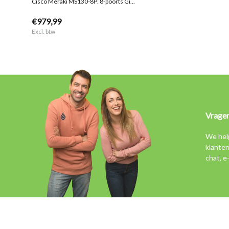
Cisco Meraki MS130-8P: 8-poorts Gi...
€979,99
Excl. btw
Vrage
We hel
klanten
chat, e