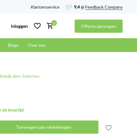
Klantenservice
9,4
@
Feedback Company
0
Inloggen
Offerte aanvragen
Blogs
Over ons
Account aanmaken
Bekijk alles Switches
Account aanmaken
 de levertijd
Toevoegen aan winkelwagen