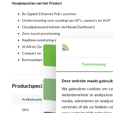
Hoogtepunten van het Product
8x Gigabit Ethernet PoE+ poorten
Ondersteuning voor voeding van AP’s, camera’s en VoIP
Cloudgebaseerd beheer via Meraki Dashboard
Zero-touch provisioning
Realtime monitoring en beheer
VLAN en QoS ondersteuning
Compact en stil ontwerp
Betrouwbare enterprise prestaties
Toestemming
Deze website maakt gebruik
Productspecificaties
We gebruiken cookies om cont
websiteverkeer te analyseren
Artikelnummer
MS130-8P-HW
media, adverteren en analys
verstrekt of die ze hebben v
SKU
MS130-8P-HW