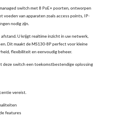
-managed switch met 8 PoE+ poorten, ontworpen
t voeden van apparaten zoals access points, IP-
ngen nodig zijn.
fstand. U krijgt realtime inzicht in uw netwerk,
sen. Dit maakt de MS130-8P perfect voor kleine
id, flexibiliteit en eenvoudig beheer.
edt deze switch een toekomstbestendige oplossing
centie vereist.
aliteiten
rde features