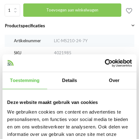
Toevoegen aan winkelwagen
Productspecificaties
Artikelnummer
LIC-MS210-24-7Y
SKU
4021985
EAN
LIC-MS210-24-7Y
Toestemming
Details
Over
Vergelijk
Delen
Deze website maakt gebruik van cookies
Reviews
We gebruiken cookies om content en advertenties te
0
/
Based on 0 reviews
5
personaliseren, om functies voor social media te bieden
en om ons websiteverkeer te analyseren. Ook delen we
Er zijn nog geen reviews geschreven over dit product..
informatie over uw gebruik van onze site met onze