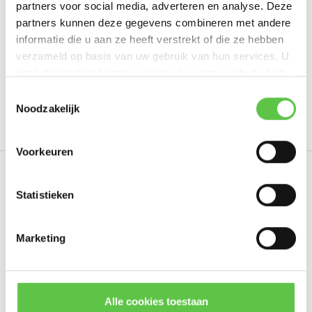
partners voor social media, adverteren en analyse. Deze
Schrijf je eigen review
partners kunnen deze gegevens combineren met andere
informatie die u aan ze heeft verstrekt of die ze hebben
verzameld op basis van uw gebruik van hun services. U
gaat akkoord met onze cookies als u onze website blijft
Tags
gebruiken.
Schrijf je in voor onze nieuwsbrief!
Toestemmingsselectie
Noodzakelijk
4021985
7 jaar
Enterprise License
LIC-MS21
--------------------------------------------
Updates, acties & productinformatie
Voorkeuren
*
E-mailadres
Eerder bekeken
Statistieken
Marketing
Abonneer
* Lees hier de wettelijke beperkingen
Alle cookies toestaan