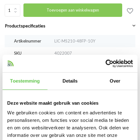
Toevoegen aan winkelwagen
Productspecificaties
Artikelnummer
LIC-MS210-48FP-10Y
SKU
4022007
EAN
LIC-MS210-48FP-10Y
Toestemming
Details
Over
Vergelijk
Delen
Deze website maakt gebruik van cookies
Reviews
We gebruiken cookies om content en advertenties te
0
/
Based on 0 reviews
5
personaliseren, om functies voor social media te bieden
en om ons websiteverkeer te analyseren. Ook delen we
Er zijn nog geen reviews geschreven over dit product..
informatie over uw gebruik van onze site met onze