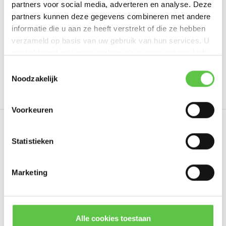
partners voor social media, adverteren en analyse. Deze
Schrijf je eigen review
partners kunnen deze gegevens combineren met andere
informatie die u aan ze heeft verstrekt of die ze hebben
verzameld op basis van uw gebruik van hun services. U
gaat akkoord met onze cookies als u onze website blijft
Tags
gebruiken.
Schrijf je in voor onze nieuwsbrief!
Toestemmingsselectie
Noodzakelijk
10 jaar
4022007
Enterprise License
LIC-MS2
--------------------------------------------
Updates, acties & productinformatie
Voorkeuren
*
E-mailadres
Eerder bekeken
Statistieken
Marketing
Abonneer
* Lees hier de wettelijke beperkingen
Alle cookies toestaan