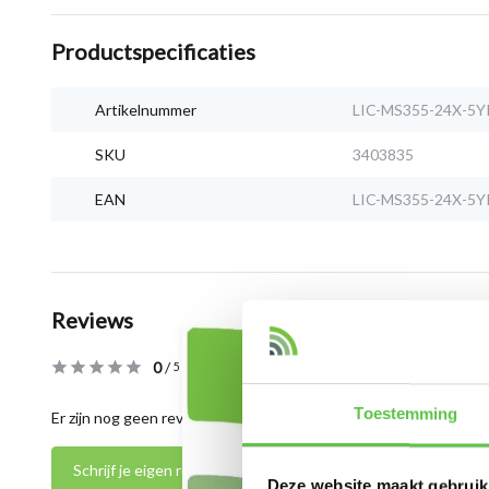
Productspecificaties
Artikelnummer
LIC-MS355-24X-5Y
SKU
3403835
EAN
LIC-MS355-24X-5Y
Reviews
0
/
Based on 0 reviews
5
Toestemming
Er zijn nog geen reviews geschreven over dit product..
Schrijf je eigen review
Deze website maakt gebruik