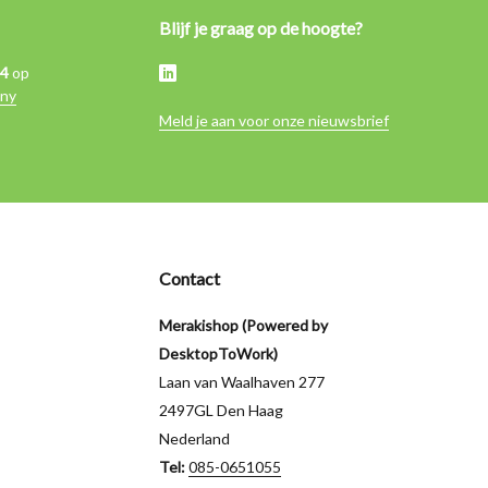
Blijf je graag op de hoogte?
,4
op
ny
Meld je aan voor onze nieuwsbrief
Contact
Merakishop (Powered by
DesktopToWork)
Laan van Waalhaven 277
2497GL Den Haag
Nederland
Tel:
085-0651055