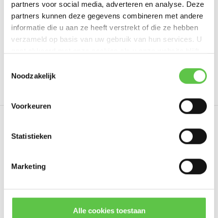
partners voor social media, adverteren en analyse. Deze
Schrijf je eigen review
partners kunnen deze gegevens combineren met andere
informatie die u aan ze heeft verstrekt of die ze hebben
verzameld op basis van uw gebruik van hun services. U
gaat akkoord met onze cookies als u onze website blijft
Tags
gebruiken.
Schrijf je in voor onze nieuwsbrief!
Toestemmingsselectie
Noodzakelijk
3465542
7 Years
Enterprise
LIC-MS425-32-
--------------------------------------------
Updates, acties & productinformatie
Voorkeuren
*
E-mailadres
Eerder bekeken
Statistieken
Marketing
Abonneer
* Lees hier de wettelijke beperkingen
Alle cookies toestaan