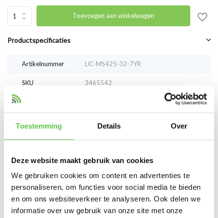
Toevoegen aan winkelwagen
Productspecificaties
Artikelnummer
LIC-MS425-32-7YR
SKU
3465542
EAN
LIC-MS425-32-7YR
Toestemming
Details
Over
Vergelijk
Delen
Deze website maakt gebruik van cookies
Reviews
We gebruiken cookies om content en advertenties te
0
/
Based on 0 reviews
5
personaliseren, om functies voor social media te bieden
en om ons websiteverkeer te analyseren. Ook delen we
Er zijn nog geen reviews geschreven over dit product..
informatie over uw gebruik van onze site met onze