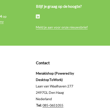
Blijf je graag op de hoogte?
,4
op
ny
Meld je aan voor onze nieuwsbrief
Contact
Merakishop (Powered by
DesktopToWork)
Laan van Waalhaven 277
2497GL Den Haag
Nederland
Tel:
085-0651055