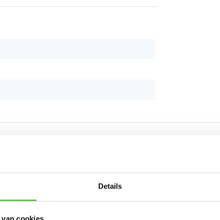
Schrijf je in 
Details
nieuwsbrief!
 van cookies