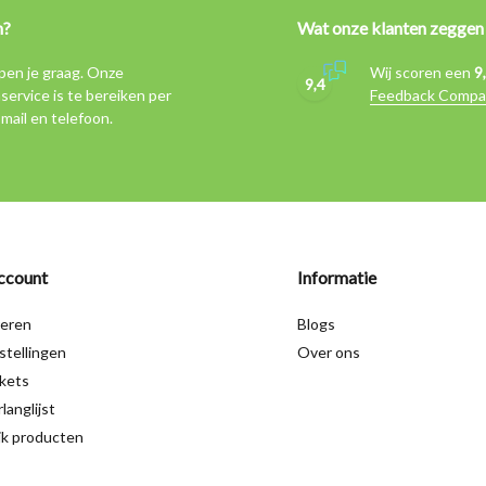
n?
Wat onze klanten zeggen
pen je graag. Onze
Wij scoren een
9
9,4
service is te bereiken per
Feedback Compa
-mail en telefoon.
ccount
Informatie
reren
Blogs
stellingen
Over ons
ckets
langlijst
jk producten