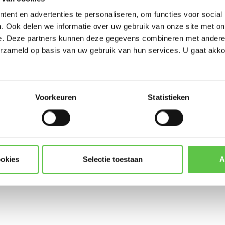
-----------------------
ent en advertenties te personaliseren, om functies voor social
Updates, acties & product
. Ook delen we informatie over uw gebruik van onze site met on
e. Deze partners kunnen deze gegevens combineren met andere i
*
E-mailadres
erzameld op basis van uw gebruik van hun services. U gaat akk
-12-1YR
License and Support
Voorkeuren
Statistieken
Abonneer
* Lees hier de wettelijke beper
ookies
Selectie toestaan
A