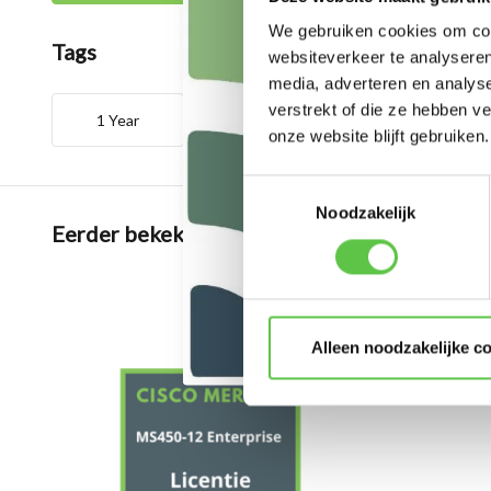
We gebruiken cookies om cont
Tags
websiteverkeer te analyseren
media, adverteren en analys
verstrekt of die ze hebben v
1 Year
Enterprise
LIC-MS450
onze website blijft gebruiken.
Toestemmingsselectie
Noodzakelijk
Eerder bekeken
Alleen noodzakelijke c