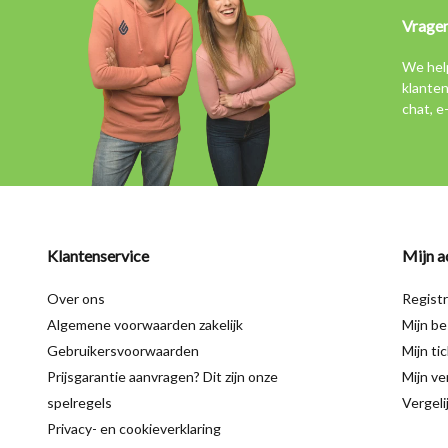
Vrage
We hel
klanten
chat, e
Klantenservice
Mijn a
Over ons
Regist
Algemene voorwaarden zakelijk
Mijn be
Gebruikersvoorwaarden
Mijn ti
Prijsgarantie aanvragen? Dit zijn onze
Mijn ver
spelregels
Vergeli
Privacy- en cookieverklaring