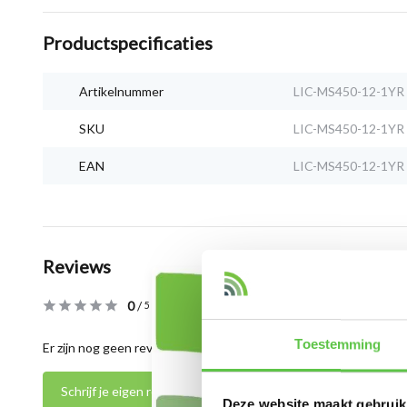
Productspecificaties
Artikelnummer
LIC-MS450-12-1YR
SKU
LIC-MS450-12-1YR
EAN
LIC-MS450-12-1YR
Reviews
0
/
Based on 0 reviews
5
Toestemming
Er zijn nog geen reviews geschreven over dit product..
Schrijf je eigen review
Deze website maakt gebruik