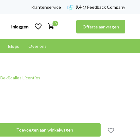
Klantenservice
9,4
@
Feedback Company
0
Inloggen
Offerte aanvragen
Blogs
Over ons
Account aanmaken
Bekijk alles Licenties
Account aanmaken
Toevoegen aan winkelwagen