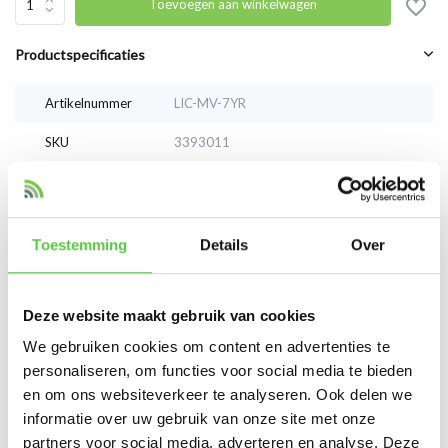
Toevoegen aan winkelwagen
Productspecificaties
Artikelnummer
LIC-MV-7YR
SKU
3393011
EAN
LIC-MV-7YR
Vergelijk
Delen
Toestemming
Details
Over
Reviews
Deze website maakt gebruik van cookies
We gebruiken cookies om content en advertenties te
0
/
Based on 0 reviews
5
personaliseren, om functies voor social media te bieden
Er zijn nog geen reviews geschreven over dit product..
en om ons websiteverkeer te analyseren. Ook delen we
informatie over uw gebruik van onze site met onze
Schrijf je eigen review
partners voor social media, adverteren en analyse. Deze