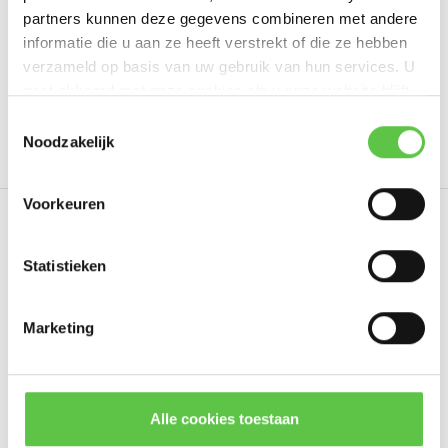
partners kunnen deze gegevens combineren met andere
informatie die u aan ze heeft verstrekt of die ze hebben
verzameld op basis van uw gebruik van hun services. U
Tags
gaat akkoord met onze cookies als u onze website blijft
gebruiken.
Schrijf je in voor onze nieuwsbrief!
Toestemmingsselectie
3393011
7 Years
Enterprise License
LIC-MV-
Noodzakelijk
--------------------------------------------
Updates, acties & productinformatie
Voorkeuren
Eerder bekeken
*
E-mailadres
Statistieken
Marketing
Abonneer
* Lees hier de wettelijke beperkingen
Alle cookies toestaan