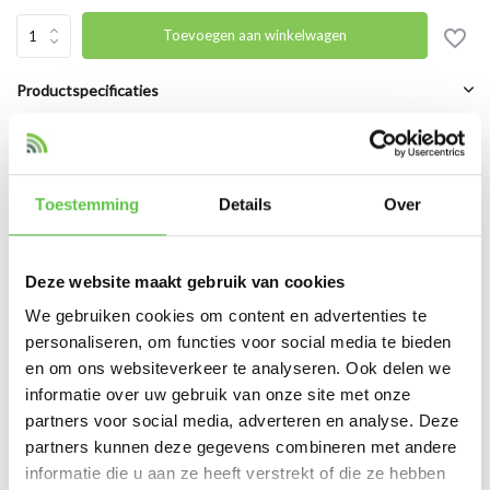
Toevoegen aan winkelwagen
Productspecificaties
Artikelnummer
LIC-MX250-ENT-5YR
SKU
3964239
Toestemming
Details
Over
EAN
LIC-MX250-ENT-5YR
Deze website maakt gebruik van cookies
Vergelijk
Delen
We gebruiken cookies om content en advertenties te
personaliseren, om functies voor social media te bieden
en om ons websiteverkeer te analyseren. Ook delen we
Reviews
informatie over uw gebruik van onze site met onze
0
/
Based on 0 reviews
5
partners voor social media, adverteren en analyse. Deze
partners kunnen deze gegevens combineren met andere
Er zijn nog geen reviews geschreven over dit product..
informatie die u aan ze heeft verstrekt of die ze hebben