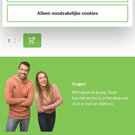
Vergelijk
Alleen noodzakelijke cookies
€12.600,00
Excl. btw
Vragen?
We helpen je graag. Onze
klantenservice is te bereiken per
chat, e-mail en telefoon.