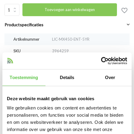
Toevoegen aan winkelwagen
Productspecificaties
Artikelnummer
LIC-MX450-ENT-5YR
SKU
3964259
EAN
LIC-MX450-ENT-5YR
Toestemming
Details
Over
Vergelijk
Delen
Deze website maakt gebruik van cookies
Reviews
We gebruiken cookies om content en advertenties te
0
/
Based on 0 reviews
5
personaliseren, om functies voor social media te bieden
en om ons websiteverkeer te analyseren. Ook delen we
Er zijn nog geen reviews geschreven over dit product..
informatie over uw gebruik van onze site met onze