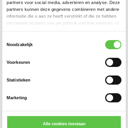
partners voor social media, adverteren en analyse. Deze
Schrijf je eigen review
partners kunnen deze gegevens combineren met andere
informatie die u aan ze heeft verstrekt of die ze hebben
verzameld op basis van uw gebruik van hun services. U
gaat akkoord met onze cookies als u onze website blijft
Tags
gebruiken.
Schrijf je in voor onze nieuwsbrief!
Toestemmingsselectie
Noodzakelijk
3964259
5 jaar
Enterprise
LIC-MX450-ENT-
--------------------------------------------
Updates, acties & productinformatie
Voorkeuren
*
E-mailadres
Eerder bekeken
Statistieken
Marketing
Abonneer
* Lees hier de wettelijke beperkingen
Alle cookies toestaan