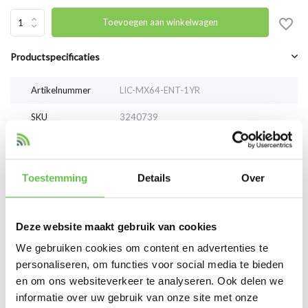
Toevoegen aan winkelwagen
Productspecificaties
Artikelnummer
LIC-MX64-ENT-1YR
SKU
3240739
EAN
LIC-MX64-ENT-1YR
Toestemming
Details
Over
Vergelijk
Delen
Deze website maakt gebruik van cookies
Reviews
We gebruiken cookies om content en advertenties te
0
/
Based on 0 reviews
5
personaliseren, om functies voor social media te bieden
en om ons websiteverkeer te analyseren. Ook delen we
Er zijn nog geen reviews geschreven over dit product..
informatie over uw gebruik van onze site met onze