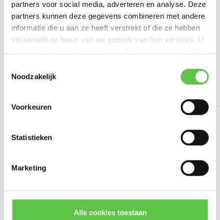
partners voor social media, adverteren en analyse. Deze
Schrijf je eigen review
partners kunnen deze gegevens combineren met andere
informatie die u aan ze heeft verstrekt of die ze hebben
verzameld op basis van uw gebruik van hun services. U
gaat akkoord met onze cookies als u onze website blijft
Tags
gebruiken.
Schrijf je in voor onze nieuwsbrief!
Toestemmingsselectie
Noodzakelijk
1 Year License
3240739
Hardware Licensing
--------------------------------------------
Updates, acties & productinformatie
Voorkeuren
*
E-mailadres
Eerder bekeken
Statistieken
Marketing
Abonneer
* Lees hier de wettelijke beperkingen
Alle cookies toestaan