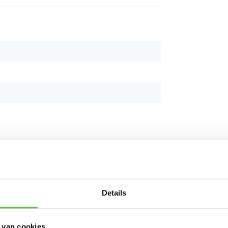
Schrijf je in 
Details
nieuwsbrief!
 van cookies