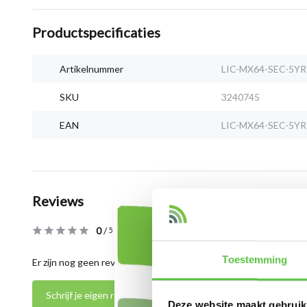
Productspecificaties
Artikelnummer
LIC-MX64-SEC-5YR
SKU
3240745
EAN
LIC-MX64-SEC-5YR
Reviews
0
/
Based on 0 reviews
5
Toestemming
Er zijn nog geen reviews geschreven over dit product..
Schrijf je eigen review
Deze website maakt gebruik