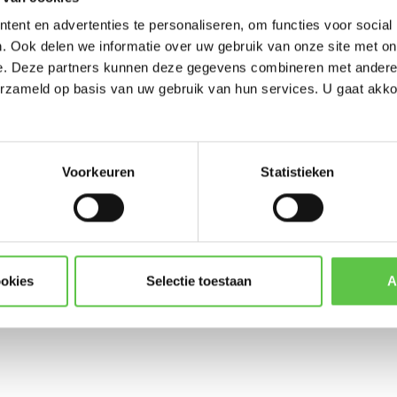
-----------------------
ent en advertenties te personaliseren, om functies voor social
Updates, acties & product
. Ook delen we informatie over uw gebruik van onze site met on
e. Deze partners kunnen deze gegevens combineren met andere i
*
E-mailadres
erzameld op basis van uw gebruik van hun services. U gaat akk
nced Security
LIC-MX64-SEC-5YR
Meraki
Voorkeuren
Statistieken
Abonneer
* Lees hier de wettelijke beper
ookies
Selectie toestaan
A