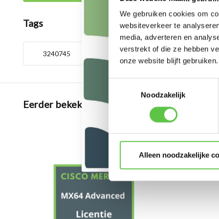
We gebruiken cookies om cont
Tags
websiteverkeer te analyseren
media, adverteren en analys
verstrekt of die ze hebben v
3240745
5 Year License
Adva
onze website blijft gebruiken.
Toestemmingsselectie
Noodzakelijk
Eerder bekeken
Alleen noodzakelijke c