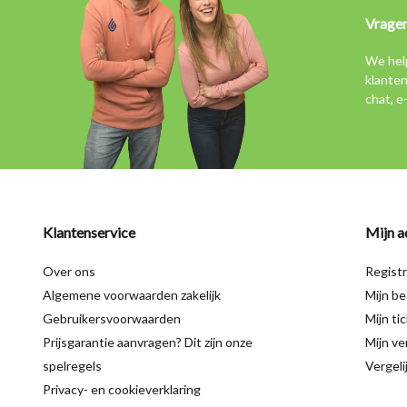
Vrage
We hel
klanten
chat, e
Klantenservice
Mijn a
Over ons
Regist
Algemene voorwaarden zakelijk
Mijn be
Gebruikersvoorwaarden
Mijn ti
Prijsgarantie aanvragen? Dit zijn onze
Mijn ver
spelregels
Vergeli
Privacy- en cookieverklaring