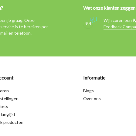
n?
Wat onze klanten zeggen
pen je graag. Onze
Wij scoren een
9
9,4
service is te bereiken per
Feedback Compa
-mail en telefoon.
ccount
Informatie
reren
Blogs
stellingen
Over ons
ckets
langlijst
jk producten