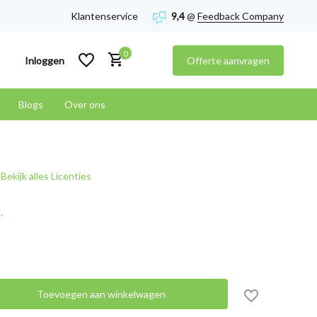
Klantenservice
9,4
@
Feedback Company
0
Inloggen
Offerte aanvragen
Blogs
Over ons
Account aanmaken
Bekijk alles Licenties
Account aanmaken
.
Toevoegen aan winkelwagen