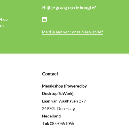
Blijf je graag op de hoogte?
,4
op
ny
Meld je aan voor onze nieuwsbrief
Contact
Merakishop (Powered by
DesktopToWork)
Laan van Waalhaven 277
2497GL Den Haag
Nederland
Tel:
085-0651055