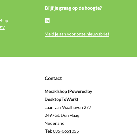
Blijf je graag op de hoogte?
,4
op
ny
Meld je aan voor onze nieuwsbrief
Contact
Merakishop (Powered by
DesktopToWork)
Laan van Waalhaven 277
2497GL Den Haag
Nederland
Tel:
085-0651055