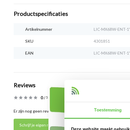
Productspecificaties
Artikelnummer
LIC-MX68W-ENT-1
SKU
4301851
EAN
LIC-MX68W-ENT-1
Reviews
0
/
Based on 0 reviews
5
Toestemming
Er zijn nog geen reviews geschreven over dit product..
Schrijf je eigen review
Deze website maakt gebruik