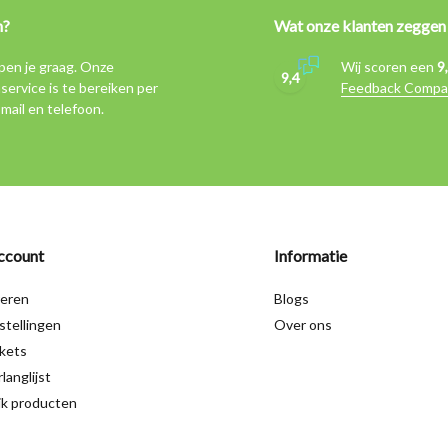
n?
Wat onze klanten zeggen
pen je graag. Onze
Wij scoren een
9
9,4
service is te bereiken per
Feedback Compa
-mail en telefoon.
ccount
Informatie
reren
Blogs
stellingen
Over ons
ckets
langlijst
jk producten