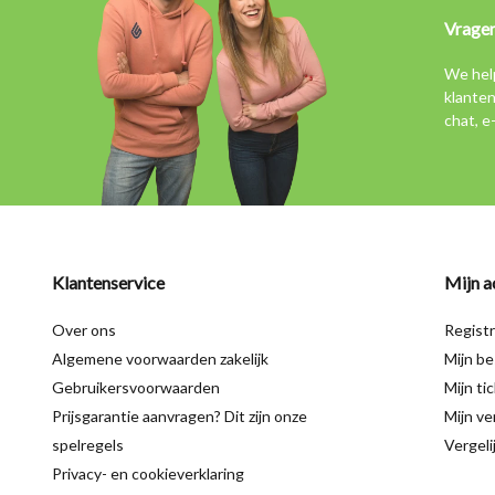
Vrage
We hel
klanten
chat, e
Klantenservice
Mijn a
Over ons
Regist
Algemene voorwaarden zakelijk
Mijn be
Gebruikersvoorwaarden
Mijn ti
Prijsgarantie aanvragen? Dit zijn onze
Mijn ver
spelregels
Vergeli
Privacy- en cookieverklaring