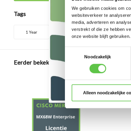
We gebruiken cookies om cont
Tags
websiteverkeer te analyseren
media, adverteren en analys
verstrekt of die ze hebben v
1 Year
4301851
Enterprise
onze website blijft gebruiken.
Toestemmingsselectie
Noodzakelijk
Eerder bekeken
Alleen noodzakelijke c