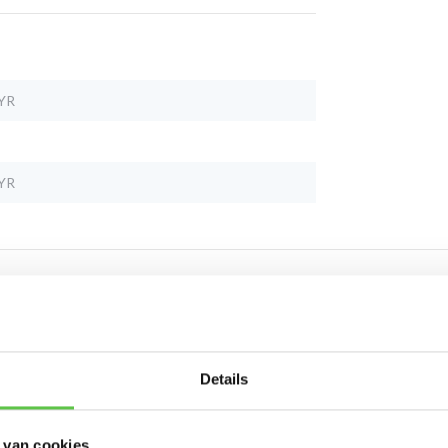
YR
YR
Schrijf je in 
Details
nieuwsbrief!
 van cookies