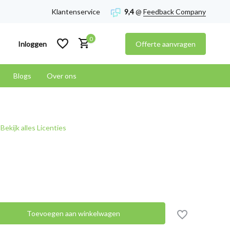
Klantenservice
9,4
@
Feedback Company
0
Inloggen
Offerte aanvragen
Blogs
Over ons
Account aanmaken
Bekijk alles Licenties
Account aanmaken
Toevoegen aan winkelwagen