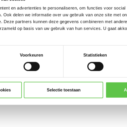
-----------------------
ent en advertenties te personaliseren, om functies voor social
Updates, acties & product
. Ook delen we informatie over uw gebruik van onze site met on
e. Deze partners kunnen deze gegevens combineren met andere i
*
E-mailadres
erzameld op basis van uw gebruik van hun services. U gaat akk
LIC-MX68W-ENT-1YR
License and Support
Voorkeuren
Statistieken
Abonneer
* Lees hier de wettelijke beper
ookies
Selectie toestaan
A