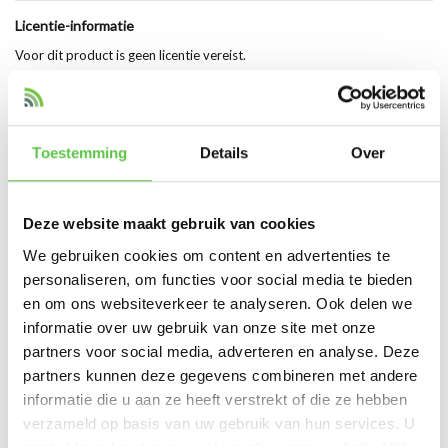
Licentie-informatie
Voor dit product is geen licentie vereist.
Let op: Cisco Meraki access points (zoals de MR55 en MR56) vereisen
een actieve licentie (Enterprise of Advanced) voor volledige
functionaliteit en cloudbeheer.
Toestemming
Details
Over
Hoogtepunten van het Product
Deze website maakt gebruik van cookies
Originele Cisco Meraki mounting kit
Geschikt voor MR55 en MR56 access points
We gebruiken cookies om content en advertenties te
Ideaal als vervanging van bestaande montage
personaliseren, om functies voor social media te bieden
Zorgt voor veilige en stabiele installatie
en om ons websiteverkeer te analyseren. Ook delen we
Eenvoudige en snelle montage
informatie over uw gebruik van onze site met onze
Perfect voor onderhoud en herinstallatie
partners voor social media, adverteren en analyse. Deze
Duurzaam en betrouwbaar ontwerp
partners kunnen deze gegevens combineren met andere
informatie die u aan ze heeft verstrekt of die ze hebben
verzameld op basis van uw gebruik van hun services. U
gaat akkoord met onze cookies als u onze website blijft
Productspecificaties