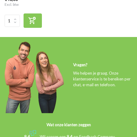
Excl. btw
Vragen?
We helpen je graag. Onze
klantenservice is te bereiken per
chat, e-mail en telefoon.
Wat onze klanten zeggen
9,4
Wij scoren een
9,4
op
Feedback Company