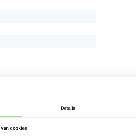
Schrijf je in 
Details
nieuwsbrief!
 van cookies
-----------------------