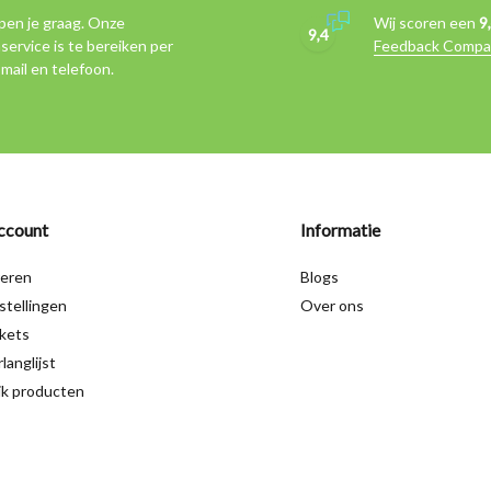
pen je graag. Onze
Wij scoren een
9
9,4
service is te bereiken per
Feedback Compa
-mail en telefoon.
ccount
Informatie
reren
Blogs
stellingen
Over ons
ckets
langlijst
jk producten