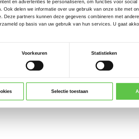
ent en advertenties te personaliseren, om functies voor social
Updates, acties & product
. Ook delen we informatie over uw gebruik van onze site met on
e. Deze partners kunnen deze gegevens combineren met andere i
Gateway
LIC-Z1-ENT-1YR
*
E-mailadres
erzameld op basis van uw gebruik van hun services. U gaat akk
Voorkeuren
Statistieken
Abonneer
* Lees hier de wettelijke beper
ookies
Selectie toestaan
A