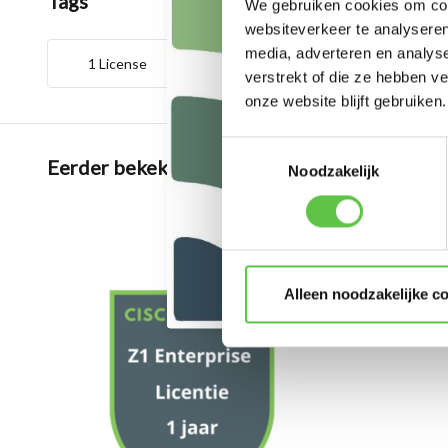
Tags
We gebruiken cookies om cont
websiteverkeer te analyseren
media, adverteren en analys
1 License
1 Year
3240768
verstrekt of die ze hebben v
onze website blijft gebruiken.
Toestemmingsselectie
Eerder bekeken
Noodzakelijk
Alleen noodzakelijke c