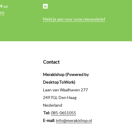
,4
op
ny
Meld je aan voor onze nieuwsbrief
Contact
Merakishop (Powered by
DesktopToWork)
Laan van Waalhaven 277
2497GL Den Haag
Nederland
Tel:
085-0651055
E-mail:
info@merakishop.nl