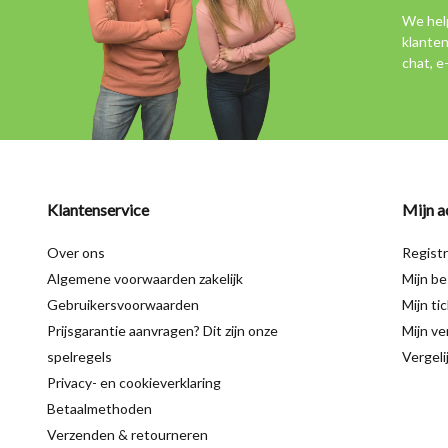
We hel
klanten
chat, e
Klantenservice
Mijn a
Over ons
Regist
Algemene voorwaarden zakelijk
Mijn be
Gebruikersvoorwaarden
Mijn ti
Prijsgarantie aanvragen? Dit zijn onze
Mijn ver
spelregels
Vergeli
Privacy- en cookieverklaring
Betaalmethoden
Verzenden & retourneren