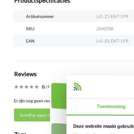
Productspecificaties
Artikelnummer
LIC-Z1-ENT-1YR
SKU
3240768
EAN
LIC-Z1-ENT-1YR
Reviews
0
/
Based on 0 reviews
5
Er zijn nog geen reviews geschreven over dit product..
Toestemming
Schrijf je eigen review
Deze website maakt gebruik