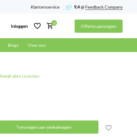
Klantenservice
9,4
@
Feedback Company
0
Inloggen
Offerte aanvragen
Blogs
Over ons
Account aanmaken
Bekijk alles Licenties
Account aanmaken
Toevoegen aan winkelwagen