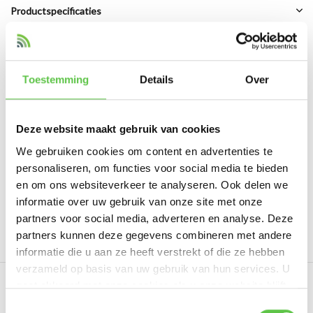
Productspecificaties
Artikelnummer
LIC-Z4C-ENT-1Y
Toestemming
Details
Over
Vergelijk
Delen
Deze website maakt gebruik van cookies
Reviews
We gebruiken cookies om content en advertenties te
0
/
Based on 0 reviews
5
personaliseren, om functies voor social media te bieden
en om ons websiteverkeer te analyseren. Ook delen we
Er zijn nog geen reviews geschreven over dit product..
informatie over uw gebruik van onze site met onze
partners voor social media, adverteren en analyse. Deze
Schrijf je eigen review
partners kunnen deze gegevens combineren met andere
informatie die u aan ze heeft verstrekt of die ze hebben
verzameld op basis van uw gebruik van hun services. U
gaat akkoord met onze cookies als u onze website blijft
Eerder bekeken
gebruiken.
Schrijf je in voor onze nieuwsbrief!
Toestemmingsselectie