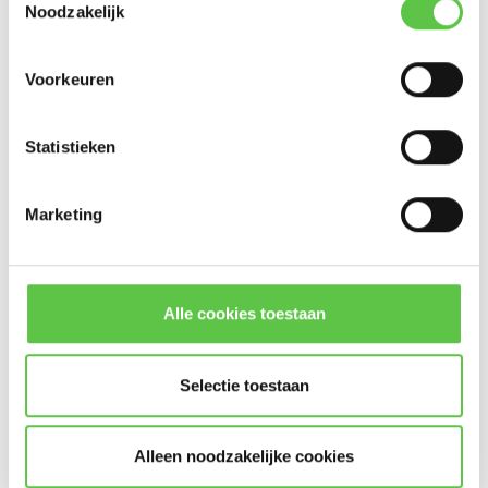
Noodzakelijk
--------------------------------------------
Updates, acties & productinformatie
Voorkeuren
*
E-mailadres
Statistieken
Marketing
Abonneer
* Lees hier de wettelijke beperkingen
Cisco Meraki Z4C Enterprise
Alle cookies toestaan
Licentie 1 jaar
Vergelijk
Selectie toestaan
€200,00
Excl. btw
Alleen noodzakelijke cookies