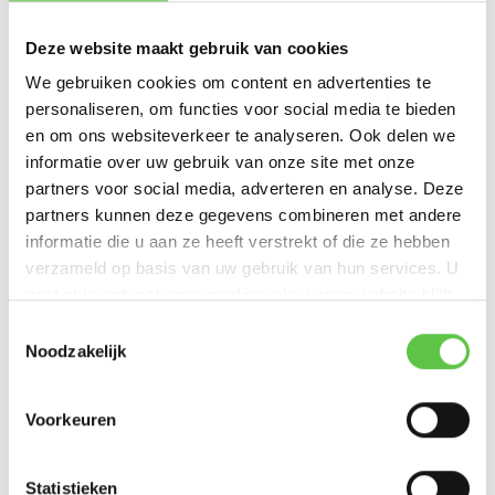
points
of
Meraki MV smart camera’s
als gateway. Hierdoor is geen
aparte infrastructuur of gateway nodig.
Deze website maakt gebruik van cookies
We gebruiken cookies om content en advertenties te
Via het Meraki Dashboard kunt u:
personaliseren, om functies voor social media te bieden
Realtime open-/sluitstatus bekijken
en om ons websiteverkeer te analyseren. Ook delen we
informatie over uw gebruik van onze site met onze
Meldingen instellen bij afwijkingen
partners voor social media, adverteren en analyse. Deze
partners kunnen deze gegevens combineren met andere
Historische loggegevens analyseren
informatie die u aan ze heeft verstrekt of die ze hebben
Meerdere locaties centraal beheren
verzameld op basis van uw gebruik van hun services. U
gaat akkoord met onze cookies als u onze website blijft
Elke MT-sensor vereist een actieve Meraki MT-licentie.
gebruiken.
Toestemmingsselectie
Noodzakelijk
Wanneer gebruik je een deur sensor?
Een Cisco Meraki deur sensor is ideaal voor:
Voorkeuren
Serverruimtes
Statistieken
Netwerkkasten