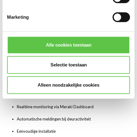
Datacenters
Marketing
Technische ruimtes
Retail- en magazijnomgevingen
Alle cookies toestaan
Kantoren met beveiligde zones
Door fysieke toegang te monitoren verhoogt u de beveiliging van uw
Selectie toestaan
infrastructuur en voorkomt u ongewenste toegang.
Hoogtepunten
Alleen noodzakelijke cookies
Detecteert open- en sluitstatus
Realtime monitoring via Meraki Dashboard
Automatische meldingen bij deuractiviteit
Eenvoudige installatie