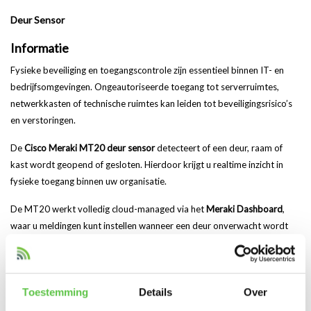
Deur Sensor
Informatie
Fysieke beveiliging en toegangscontrole zijn essentieel binnen IT- en
bedrijfsomgevingen. Ongeautoriseerde toegang tot serverruimtes,
netwerkkasten of technische ruimtes kan leiden tot beveiligingsrisico’s
en verstoringen.
De
Cisco Meraki MT20 deur sensor
detecteert of een deur, raam of
kast wordt geopend of gesloten. Hierdoor krijgt u realtime inzicht in
fysieke toegang binnen uw organisatie.
De MT20 werkt volledig cloud-managed via het
Meraki Dashboard
,
waar u meldingen kunt instellen wanneer een deur onverwacht wordt
geopend of te lang open blijft staan.
Eenvoudige sensoren. Krachtig Meraki-platform.
Toestemming
Details
Over
De Meraki MT20 maakt gebruik van bestaande
Meraki MR access