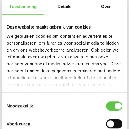
Uitgerust met Bluetooth Low Energy (BLE) connectiviteit
Toestemming
Details
Over
Ideaal voor serverruimtes, datacenters en technische ruimtes
Uiterst geschikt voor organisaties met meerdere locaties
Deze website maakt gebruik van cookies
We gebruiken cookies om content en advertenties te
Hoe werkt het?
personaliseren, om functies voor social media te bieden
en om ons websiteverkeer te analyseren. Ook delen we
Zodra de sensor geïnstalleerd en gekoppeld is aan je Meraki netwerk,
informatie over uw gebruik van onze site met onze
communiceert hij via
Bluetooth Low Energy (BLE)
met je Meraki gateway
partners voor social media, adverteren en analyse. Deze
(zoals een MR access point). Alle meetdata wordt veilig naar het Meraki
partners kunnen deze gegevens combineren met andere
Dashboard gestuurd, waar je:
informatie die u aan ze heeft verstrekt of die ze hebben
Realtime temperatuurlezeningen ziet
verzameld op basis van uw gebruik van hun services. U
gaat akkoord met onze cookies als u onze website blijft
Trendgrafieken en logs kunt bekijken
gebruiken.
Toestemmingsselectie
Noodzakelijk
Alerts en regels kunt instellen bij afwijkende waarden
Zo blijf je 24/7 op de hoogte van kritieke temperatuurgegevens, zonder
Voorkeuren
lokaal onderhoud of extra monitoringsoftware.