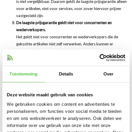
is niet vergelijkbaar. Daarom geldt de laagste prijsgarantie alleen
voor artikelen, niet voor services, voor zover hiervoor prijzen
vastgesteld zijn.
De laagste prijsgarantie geldt niet voor concurrenten en
wederverkopers.
Het geldt niet voor concurrenten en wederverkopers die de
gekochte artikelen niet zelf verwerken. Anders kunnen er
pogingen zijn om grote hoeveelheden zeer gunstig in te kopen
via de laagste prijsgarantie en dit dan door te verkopen om
hiermee winst te willen maken ten koste van onze klanten.
De laagste prijsgarantie geldt niet voor uitverkopen.
Toestemming
Details
Over
Gereduceerde prijzen in het kader van uitverkopen kunnen niet
geldend gemaakt worden voor de laagste prijsgarantie.
De laagste prijsgarantie geldt niet voor veilingen.
Deze website maakt gebruik van cookies
Prijzen die in het kader van (internet-)veilingen tot stand komen,
We gebruiken cookies om content en advertenties te
kunnen niet vergeleken worden met de permanente voor alle
personaliseren, om functies voor social media te bieden
klanten geldige prijzen van Merakishop.
en om ons websiteverkeer te analyseren. Ook delen we
De laagste prijsgarantie geldt niet voor prijzen die alleen gelden
informatie over uw gebruik van onze site met onze
voor een beperkte klantenkring.