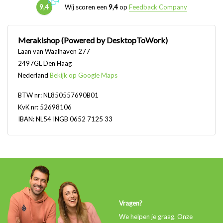
9,4
Wij scoren een
9,4
op
Feedback Company
Merakishop (Powered by DesktopToWork)
Laan van Waalhaven 277
2497GL Den Haag
Nederland
Bekijk op Google Maps
BTW nr: NL850557690B01
KvK nr: 52698106
IBAN: NL54 INGB 0652 7125 33
Vragen?
We helpen je graag. Onze