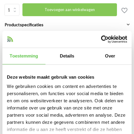
Toevoegen aan winkelwagen
Productspecificaties
Artikelnummer
PC-186-ML12
SKU
PC-186-ML12
Toestemming
Details
Over
EAN
PC-186-ML12
Deze website maakt gebruik van cookies
Vergelijk
Delen
We gebruiken cookies om content en advertenties te
personaliseren, om functies voor social media te bieden
en om ons websiteverkeer te analyseren. Ook delen we
Reviews
informatie over uw gebruik van onze site met onze
0
/
Based on 0 reviews
5
partners voor social media, adverteren en analyse. Deze
partners kunnen deze gegevens combineren met andere
Er zijn nog geen reviews geschreven over dit product..
informatie die u aan ze heeft verstrekt of die ze hebben