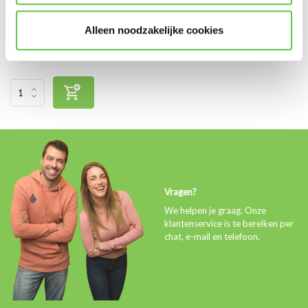
Vergelijk
Alleen noodzakelijke cookies
€3,99
Excl. btw
Vragen?
We helpen je graag. Onze
klantenservice is te bereiken per
chat, e-mail en telefoon.