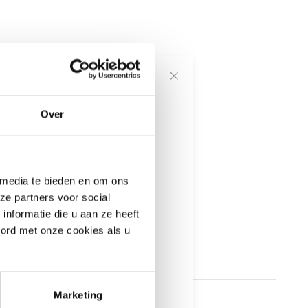
voor onze
Over
---------------------
 media te bieden en om ons
informatie
ze partners voor social
nformatie die u aan ze heeft
oord met onze cookies als u
Marketing