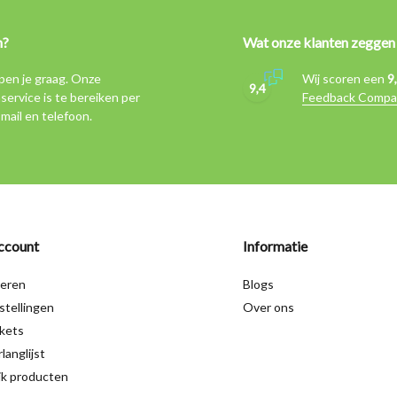
n?
Wat onze klanten zeggen
pen je graag. Onze
Wij scoren een
9
9,4
service is te bereiken per
Feedback Compa
-mail en telefoon.
ccount
Informatie
reren
Blogs
stellingen
Over ons
ckets
langlijst
jk producten