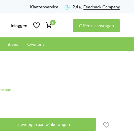
Klantenservice
9,4
@
Feedback Company
0
Inloggen
Offerte aanvragen
Blogs
Over ons
Account aanmaken
Account aanmaken
orraad
Toevoegen aan winkelwagen