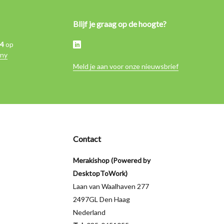
Blijf je graag op de hoogte?
,4
op
ny
Meld je aan voor onze nieuwsbrief
Contact
Merakishop (Powered by
DesktopToWork)
Laan van Waalhaven 277
2497GL Den Haag
Nederland