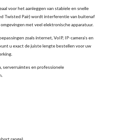
eaal voor het aanleggen van stabiele en snelle
d Twisted Pair) wordt interferentie van buitenaf
n omgevingen met veel elektronische apparatuur.
epassingen zoals internet, VoIP, IP-camera’s en
unt u exact de juiste lengte bestellen voor uw
erking.
n, serverruimtes en professionele
n.
short range)