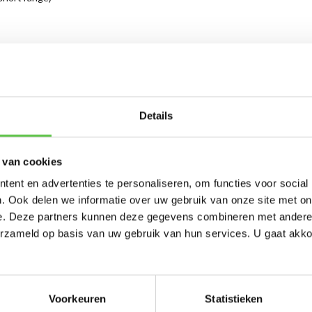
Schrijf je in 
Details
nieuwsbrief!
 van cookies
-----------------------
kabel
ent en advertenties te personaliseren, om functies voor social
Updates, acties & product
. Ook delen we informatie over uw gebruik van onze site met on
e. Deze partners kunnen deze gegevens combineren met andere i
*
E-mailadres
erzameld op basis van uw gebruik van hun services. U gaat akk
kabel
Voorkeuren
Statistieken
Abonneer