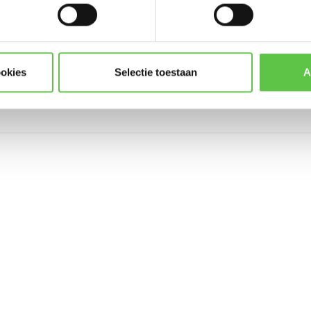
* Lees hier de wettelijke beper
ookies
Selectie toestaan
A