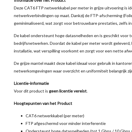
Informatie over het Product
Deze CAT6 FTP netwerkkabel per meter in grijze uitvoering is id
netwerkverbindingen op maat. Dankzij de FTP-afscherming (Foile
geminimaliseerd, wat zorgt voor betrouwbare prestaties, zelfs i
De kabel ondersteunt hoge datasnelheden en is geschikt voor to
bedrijfsnetwerken. Doordat de kabel per meter wordt geleverd, k
installatie, wat verspilling voorkomt en zorgt voor een nette afw
De grijze mantel maakt deze kabel ideaal voor gebruik in kantore
netwerkomgevingen waar overzicht en uniformiteit belangrijk zij
Licentie-informatie
Voor dit product is
geen licentie vereist
.
Hoogtepunten van het Product
CAT6 netwerkkabel (per meter)
FTP afgeschermd voor minder interferentie
Ondersteunt hoge datasnelheden (tot 1 Gbps / 10 Gbps 