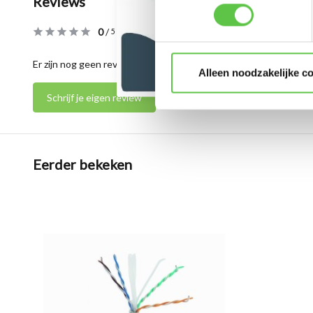
Reviews
0
/
Based on 0 reviews
5
Er zijn nog geen reviews geschreven over dit product..
Alleen noodzakelijke c
Schrijf je eigen review
Eerder bekeken