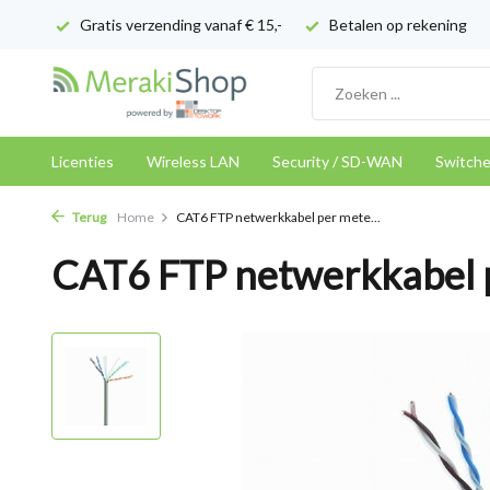
Gratis verzending vanaf € 15,-
Betalen op rekening
Licenties
Wireless LAN
Security / SD-WAN
Switch
Terug
Home
CAT6 FTP netwerkkabel per mete...
CAT6 FTP netwerkkabel p