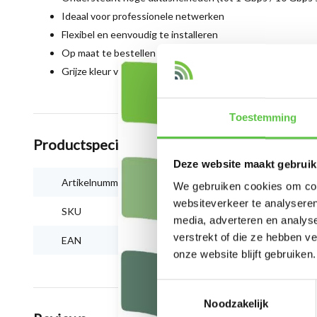
Ideaal voor professionele netwerken
Flexibel en eenvoudig te installeren
Op maat te bestellen per meter
Grijze kleur voor nette afwerking
Toestemming
Productspecificaties
Deze website maakt gebruik
Artikelnummer
CAT6 FTP netwerk
We gebruiken cookies om cont
websiteverkeer te analyseren
SKU
FPC-6004-SO
media, adverteren en analys
verstrekt of die ze hebben v
EAN
CAT6 FTP netwerk
onze website blijft gebruiken.
Toestemmingsselectie
Noodzakelijk