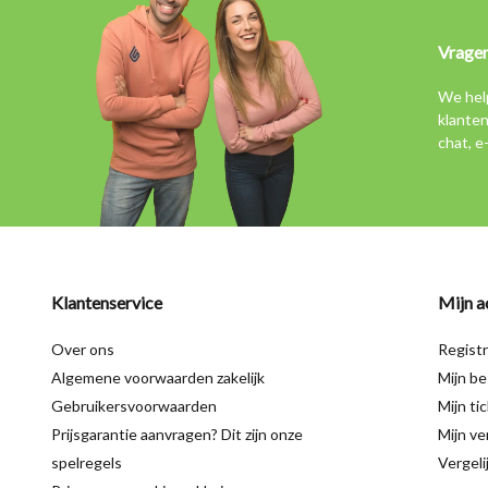
Vrage
We hel
klanten
chat, e
Klantenservice
Mijn a
Over ons
Regist
Algemene voorwaarden zakelijk
Mijn be
Gebruikersvoorwaarden
Mijn ti
Prijsgarantie aanvragen? Dit zijn onze
Mijn ver
spelregels
Vergeli