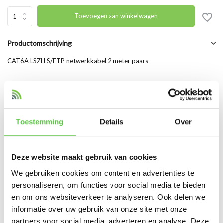
Toevoegen aan winkelwagen
Productomschrijving
CAT6A LSZH S/FTP netwerkkabel 2 meter paars
Productspecificaties
Toestemming
Details
Over
Artikelnummer
PP6A-LSZHCU-V-2M
SKU
PP6A-LSZHCU-V-2M
Deze website maakt gebruik van cookies
EAN
PP6A-LSZHCU-V-2M
We gebruiken cookies om content en advertenties te
personaliseren, om functies voor social media te bieden
Vergelijk
Delen
en om ons websiteverkeer te analyseren. Ook delen we
informatie over uw gebruik van onze site met onze
partners voor social media, adverteren en analyse. Deze