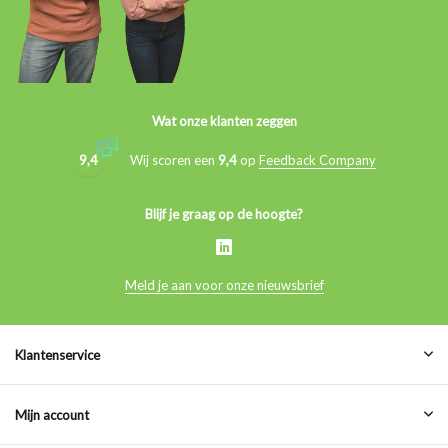
Wat onze klanten zeggen
9,4
Wij scoren een
9,4
op
Feedback Company
Blijf je graag op de hoogte?
Meld je aan voor onze nieuwsbrief
Klantenservice
Mijn account