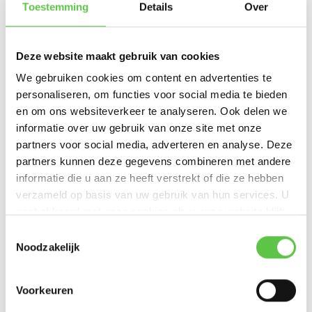
Ondersteuning voor IoT-apparaten
dankzij geoptimaliseerde
Toestemming
Details
Over
energie-efficiëntie en connectiviteit
High-density prestaties
: ideaal voor omgevingen met veel
Deze website maakt gebruik van cookies
gebruikers en apparaten
PoE (Power over Ethernet)
voor eenvoudige installatie zonder
We gebruiken cookies om content en advertenties te
extra stroomvoorziening
personaliseren, om functies voor social media te bieden
en om ons websiteverkeer te analyseren. Ook delen we
informatie over uw gebruik van onze site met onze
Link Datasheet
partners voor social media, adverteren en analyse. Deze
partners kunnen deze gegevens combineren met andere
Datasheet CW9162
informatie die u aan ze heeft verstrekt of die ze hebben
verzameld op basis van uw gebruik van hun services. U
gaat akkoord met onze cookies als u onze website blijft
Productspecificaties
gebruiken.
Schrijf je in voor onze nieuwsbrief!
Toestemmingsselectie
Noodzakelijk
Artikelnummer
CW9162I-MR
--------------------------------------------
SKU
5625917
Updates, acties & productinformatie
Voorkeuren
EAN
810087200206