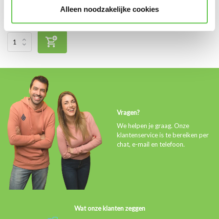
€109,99
Alleen noodzakelijke cookies
Excl. btw
Vragen?
We helpen je graag. Onze
klantenservice is te bereiken per
chat, e-mail en telefoon.
Wat onze klanten zeggen