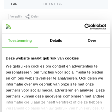
EAN
LIC-ENT-1YR
Vergelijk
Delen
Reviews
Toestemming
Details
Over
0
/
Based on 0 reviews
5
Er zijn nog geen reviews geschreven over dit product..
Deze website maakt gebruik van cookies
We gebruiken cookies om content en advertenties te
Schrijf je eigen review
personaliseren, om functies voor social media te bieden
en om ons websiteverkeer te analyseren. Ook delen we
informatie over uw gebruik van onze site met onze
partners voor social media, adverteren en analyse. Deze
Tags
partners kunnen deze gegevens combineren met andere
informatie die u aan ze heeft verstrekt of die ze hebben
1 Year License
2989282
Enterprise
LIC-ENT-
verzameld op basis van uw gebruik van hun services. U