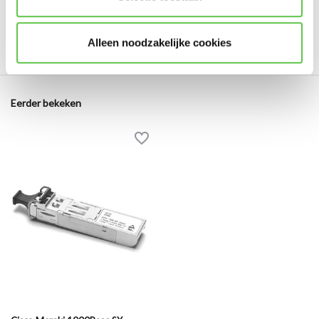
0810979011934
1000Base
MA-SFP-1GB-SX
Alleen noodzakelijke cookies
Eerder bekeken