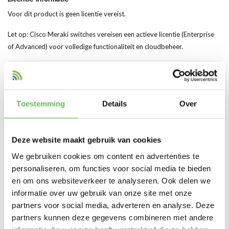
Voor dit product is geen licentie vereist.
Let op: Cisco Meraki switches vereisen een actieve licentie (Enterprise
of Advanced) voor volledige functionaliteit en cloudbeheer.
Hoogtepunten van het Product
1000BASE-SX SFP transceiver
Ondersteunt multimode fiber (OM2/OM3)
Toestemming
Details
Over
Bereik tot 550 meter
Ideaal voor korte afstand Gigabit verbindingen
Hoge betrouwbaarheid en prestaties
Deze website maakt gebruik van cookies
Compact SFP formaat
We gebruiken cookies om content en advertenties te
Plug-and-play installatie
personaliseren, om functies voor social media te bieden
Compatibel met Cisco Meraki switches
en om ons websiteverkeer te analyseren. Ook delen we
informatie over uw gebruik van onze site met onze
partners voor social media, adverteren en analyse. Deze
Productspecificaties
partners kunnen deze gegevens combineren met andere