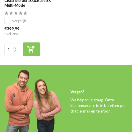
Cisco Meraki 1000Base SX
Multi-Mode
Vergelijk
€399,99
Excl. btw
Vragen?
We helpen je graag. Onze
klantenservice is te bereiken per
chat, e-mail en telefoon.