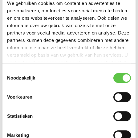
We gebruiken cookies om content en advertenties te
Productspecificaties
personaliseren, om functies voor social media te bieden
en om ons websiteverkeer te analyseren. Ook delen we
Artikelnummer
MA-ANT-21
informatie over uw gebruik van onze site met onze
SKU
2999762
partners voor social media, adverteren en analyse. Deze
partners kunnen deze gegevens combineren met andere
EAN
810979012122
informatie die u aan ze heeft verstrekt of die ze hebben
verzameld op basis van uw gebruik van hun services. U
Vergelijk
Delen
gaat akkoord met onze cookies als u onze website blijft
gebruiken.
Schrijf je in voor onze nieuwsbrief!
Toestemmingsselectie
Noodzakelijk
Bekijk ook
--------------------------------------------
Updates, acties & productinformatie
Voorkeuren
*
E-mailadres
Cisco Meraki Dual-
band...
Statistieken
€185,00
Marketing
Excl. btw