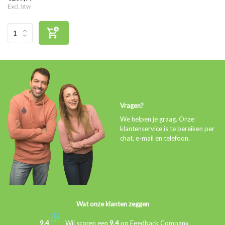
Excl. btw
Vragen?
We helpen je graag. Onze
klantenservice is te bereiken per
chat, e-mail en telefoon.
Wat onze klanten zeggen
9,4
Wij scoren een
9,4
op
Feedback Company