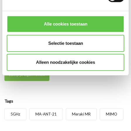
Abonneer
* Lees hier de wettelijke beperkingen
Alle cookies toestaan
Reviews
Selectie toestaan
0
/
Based on 0 reviews
5
Er zijn nog geen reviews geschreven over dit product..
Alleen noodzakelijke cookies
Schrijf je eigen review
Tags
5GHz
MA-ANT-21
Meraki MR
MIMO