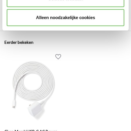
AC Power Adapter
MA-PWR-USB-EU
MT10
Alleen noodzakelijke cookies
Eerder bekeken