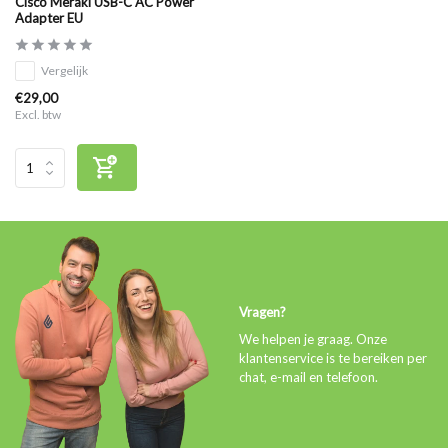
Cisco Meraki USB-C AC Power
Adapter EU
Vergelijk
€29,00
Excl. btw
Vragen?
We helpen je graag. Onze
klantenservice is te bereiken per
chat, e-mail en telefoon.