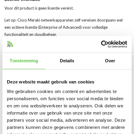
Voor dit product is geen licentie vereist.
Let op: Cisco Meraki netwerkapparaten zelf vereisen doorgaans wel
een actieve licentie (Enterprise of Advanced) voor volledige
functionaliteit en cloudbeheer.
Hoogtepunten van het Product
Originele Cisco Meraki USB-C voedingsadapter
Toestemming
Details
Over
EU-stekker (geschikt voor Europese stopcontacten)
Betrouwbare en stabiele stroomvoorziening
Compact en lichtgewicht ontwerp
Deze website maakt gebruik van cookies
Eenvoudig in gebruik (plug-and-play)
We gebruiken cookies om content en advertenties te
Ideaal als vervanging of extra adapter
personaliseren, om functies voor social media te bieden
Geschikt voor diverse Meraki apparaten met USB-C voeding
en om ons websiteverkeer te analyseren. Ook delen we
informatie over uw gebruik van onze site met onze
partners voor social media, adverteren en analyse. Deze
Productspecificaties
partners kunnen deze gegevens combineren met andere