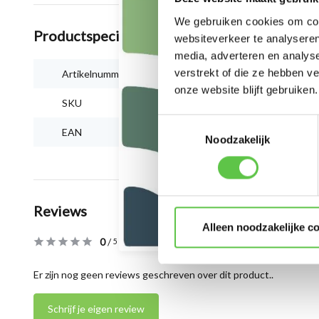
We gebruiken cookies om cont
Productspecificaties
websiteverkeer te analyseren
media, adverteren en analys
verstrekt of die ze hebben v
Artikelnummer
MA-ANT-3-C5
onze website blijft gebruiken.
SKU
4114333
Toestemmingsselectie
EAN
810979014478
Noodzakelijk
Reviews
Alleen noodzakelijke c
0
/
Based on 0 reviews
5
Er zijn nog geen reviews geschreven over dit product..
Schrijf je eigen review