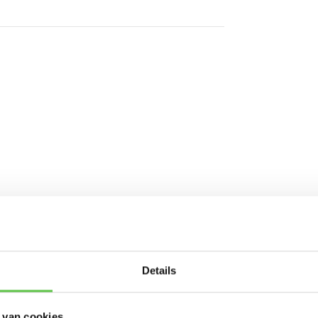
Schrijf je in 
Details
nieuwsbrief!
 MR42E
 van cookies