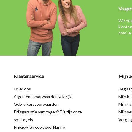
Vrage
We hel
klanten
chat, e
Klantenservice
Mijn a
Over ons
Regist
Algemene voorwaarden zakelijk
Mijn be
Gebruikersvoorwaarden
Mijn ti
Prijsgarantie aanvragen? Dit zijn onze
Mijn ver
spelregels
Vergeli
Privacy- en cookieverklaring