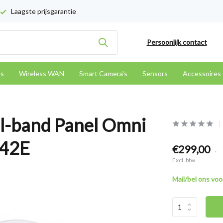
Laagste prijsgarantie
Persoonlijk contact
es
Wireless WAN
Smart Camera's
Sensors
Accessoires
l-band Panel Omni
R42E
€299,00
.
Excl. btw
Mail/bel ons voor