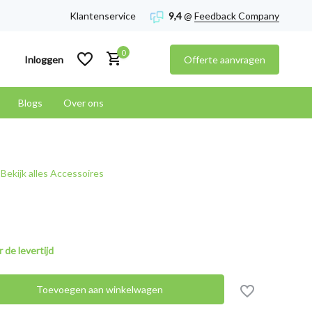
Klantenservice
9,4
@
Feedback Company
0
Inloggen
Offerte aanvragen
Blogs
Over ons
Account aanmaken
Bekijk alles Accessoires
Account aanmaken
 de levertijd
Toevoegen aan winkelwagen