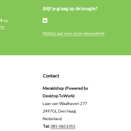
Blijf je graag op de hoogte?
,4
op
ny
Meld je aan voor onze nieuwsbrief
Contact
Merakishop (Powered by
DesktopToWork)
Laan van Waalhaven 277
2497GL Den Haag
Nederland
Tel:
085-0651055