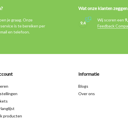
n?
Wat onze klanten zeggen
pen je graag. Onze
Wij scoren een
9
9,4
service is te bereiken per
Feedback Compa
-mail en telefoon.
ccount
Informatie
reren
Blogs
stellingen
Over ons
ckets
langlijst
jk producten