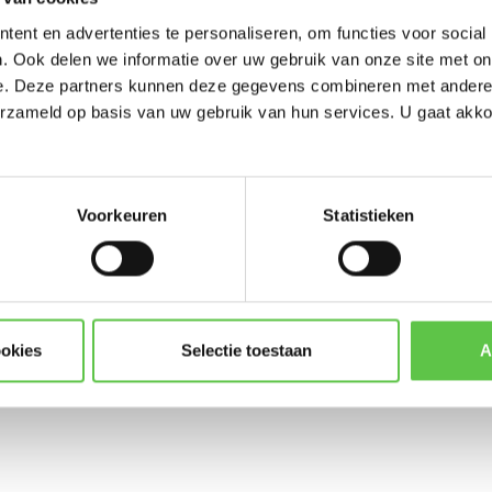
-----------------------
ent en advertenties te personaliseren, om functies voor social
Updates, acties & product
. Ook delen we informatie over uw gebruik van onze site met on
e. Deze partners kunnen deze gegevens combineren met andere i
*
E-mailadres
erzameld op basis van uw gebruik van hun services. U gaat akk
Voorkeuren
Statistieken
Abonneer
* Lees hier de wettelijke beper
ookies
Selectie toestaan
A