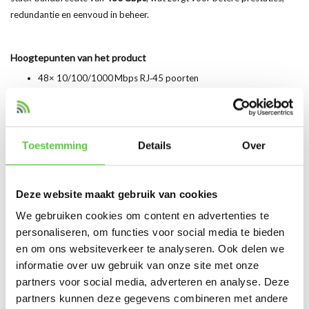
redundantie en eenvoud in beheer.
Hoogtepunten van het product
48× 10/100/1000 Mbps RJ‑45 poorten
Modulair uplinksysteem voor 10G/25G/40G modules
StackWise‑480 stacking‑bandbreedte
Toestemming
Details
Over
Layer‑2 / Layer‑3 routing mogelijkheden
Enterprise QoS, ACL en multicast ondersteuning
Deze website maakt gebruik van cookies
We gebruiken cookies om content en advertenties te
Robuuste prestaties voor bedrijfskritische netwerken
personaliseren, om functies voor social media te bieden
en om ons websiteverkeer te analyseren. Ook delen we
informatie over uw gebruik van onze site met onze
Link datasheet
partners voor social media, adverteren en analyse. Deze
Datasheet C9300-48T
partners kunnen deze gegevens combineren met andere