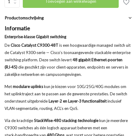
Toevoegen aan winkelwagen
Productomschrijving
Informatie
Enterprise‑klasse Gigabit switching
De
Cisco Catalyst C9300‑48T
is een hoogwaardige managed switch uit
de Catalyst 9300‑serie — Cisco’s toonaangevende stackable enterprise
switching platform. Deze switch levert
48 gigabit Ethernet‑poorten
(RJ‑45)
die geschikt zijn voor client‑apparaten, endpoints en servers in
zakelijke netwerken en campusomgevingen.
Met
modulare uplinks
kun je kiezen voor 10G/25G/40G modules om
het uplinktraject aan te passen aan de gewenste prestaties. De switch
ondersteunt uitgebreide
Layer‑2 en Layer‑3 functionaliteit
inclusief
VLAN‑segmentatie, routing, ACL’s en QoS.
Via de krachtige
StackWise‑480 stacking‑technologie
kun je meerdere
C9300 switches als één logisch apparaat beheren met een
stack‑bandbreedte van
480 Gbps
, wat zorgt voor betere prestaties,