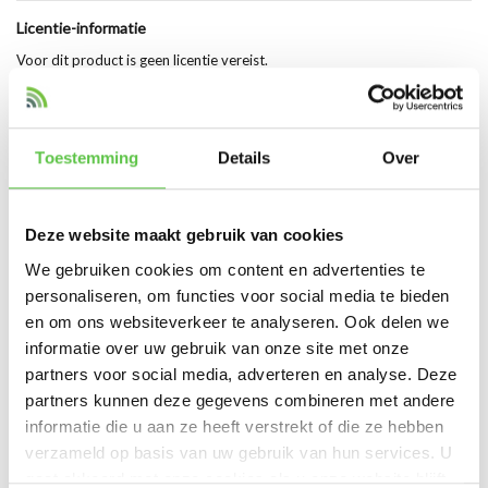
Licentie-informatie
Voor dit product is geen licentie vereist.
Let op: Cisco Meraki access points en antennes vereisen een compatibel
systeem en in veel gevallen een actieve licentie (Enterprise of Advanced)
voor volledig cloudbeheer.
Toestemming
Details
Over
Hoogtepunten van het Product
Deze website maakt gebruik van cookies
Long mounting arm voor patch antennes
We gebruiken cookies om content en advertenties te
Geschikt voor Cisco Meraki E & F series antennes
personaliseren, om functies voor social media te bieden
Ideaal voor outdoor en industriële toepassingen
en om ons websiteverkeer te analyseren. Ook delen we
Zorgt voor optimale positionering en signaalrichting
informatie over uw gebruik van onze site met onze
Extra flexibiliteit bij installatie
partners voor social media, adverteren en analyse. Deze
Robuust en weerbestendig ontwerp
partners kunnen deze gegevens combineren met andere
Eenvoudige montage
informatie die u aan ze heeft verstrekt of die ze hebben
verzameld op basis van uw gebruik van hun services. U
gaat akkoord met onze cookies als u onze website blijft
Productspecificaties