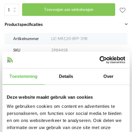
Toevoegen aan winkelwagen
Productspecificaties
Artikelnummer
LIC-MS120-8FP-3YR
SKU
3984458
EAN
LIC-MS120-8FP-3YR
Toestemming
Details
Over
Vergelijk
Delen
Deze website maakt gebruik van cookies
Reviews
We gebruiken cookies om content en advertenties te
0
/
Based on 0 reviews
5
personaliseren, om functies voor social media te bieden
en om ons websiteverkeer te analyseren. Ook delen we
Er zijn nog geen reviews geschreven over dit product..
informatie over uw gebruik van onze site met onze