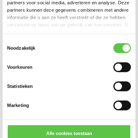
partners voor social media, adverteren en analyse. Deze
Schrijf je eigen review
partners kunnen deze gegevens combineren met andere
informatie die u aan ze heeft verstrekt of die ze hebben
verzameld op basis van uw gebruik van hun services. U
gaat akkoord met onze cookies als u onze website blijft
Tags
gebruiken.
Schrijf je in voor onze nieuwsbrief!
Toestemmingsselectie
Noodzakelijk
3 Year
3984458
Enterprise
LIC-MS120-8FP-
--------------------------------------------
Updates, acties & productinformatie
Voorkeuren
*
E-mailadres
Eerder bekeken
Statistieken
Marketing
Abonneer
* Lees hier de wettelijke beperkingen
Alle cookies toestaan