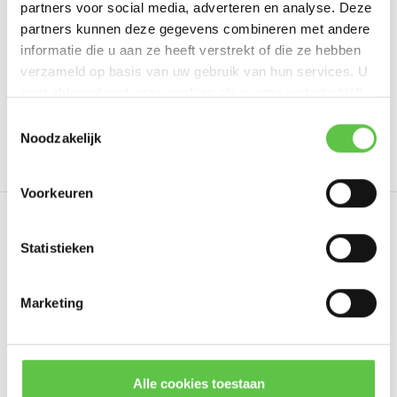
partners voor social media, adverteren en analyse. Deze
Schrijf je eigen review
partners kunnen deze gegevens combineren met andere
informatie die u aan ze heeft verstrekt of die ze hebben
verzameld op basis van uw gebruik van hun services. U
gaat akkoord met onze cookies als u onze website blijft
Tags
gebruiken.
Schrijf je in voor onze nieuwsbrief!
Toestemmingsselectie
Noodzakelijk
3 Year
3984468
Cloud Managed
LIC-MS120
--------------------------------------------
Updates, acties & productinformatie
Voorkeuren
*
E-mailadres
Eerder bekeken
Statistieken
Marketing
Abonneer
* Lees hier de wettelijke beperkingen
Alle cookies toestaan