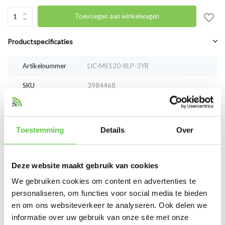
Toevoegen aan winkelwagen
Productspecificaties
Artikelnummer
LIC-MS120-8LP-3YR
SKU
3984468
EAN
LIC-MS120-8LP-3YR
Toestemming
Details
Over
Vergelijk
Delen
Deze website maakt gebruik van cookies
Reviews
We gebruiken cookies om content en advertenties te
0
/
Based on 0 reviews
5
personaliseren, om functies voor social media te bieden
en om ons websiteverkeer te analyseren. Ook delen we
Er zijn nog geen reviews geschreven over dit product..
informatie over uw gebruik van onze site met onze