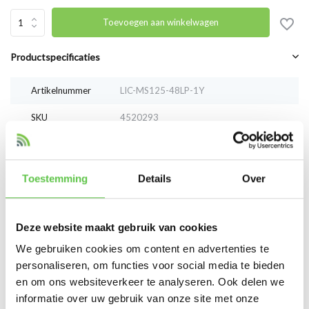
Toevoegen aan winkelwagen
Productspecificaties
Artikelnummer
LIC-MS125-48LP-1Y
SKU
4520293
EAN
LIC-MS125-48LP-1Y
Toestemming
Details
Over
Vergelijk
Delen
Deze website maakt gebruik van cookies
Reviews
We gebruiken cookies om content en advertenties te
0
/
Based on 0 reviews
5
personaliseren, om functies voor social media te bieden
en om ons websiteverkeer te analyseren. Ook delen we
Er zijn nog geen reviews geschreven over dit product..
informatie over uw gebruik van onze site met onze