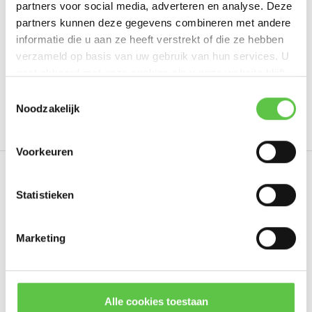
partners voor social media, adverteren en analyse. Deze
Schrijf je eigen review
partners kunnen deze gegevens combineren met andere
informatie die u aan ze heeft verstrekt of die ze hebben
verzameld op basis van uw gebruik van hun services. U
gaat akkoord met onze cookies als u onze website blijft
Tags
gebruiken.
Schrijf je in voor onze nieuwsbrief!
Toestemmingsselectie
Noodzakelijk
1 jaar
4520293
Enterprise
LIC-MS125-48LP
--------------------------------------------
Updates, acties & productinformatie
Voorkeuren
*
E-mailadres
Eerder bekeken
Statistieken
Marketing
Abonneer
* Lees hier de wettelijke beperkingen
Alle cookies toestaan