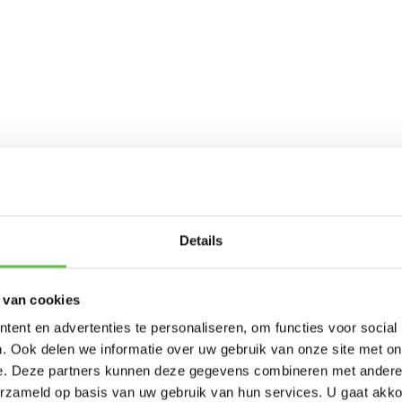
Schrijf je in 
Details
nieuwsbrief!
 van cookies
-----------------------
ent en advertenties te personaliseren, om functies voor social
Updates, acties & product
. Ook delen we informatie over uw gebruik van onze site met on
e. Deze partners kunnen deze gegevens combineren met andere i
*
E-mailadres
erzameld op basis van uw gebruik van hun services. U gaat akk