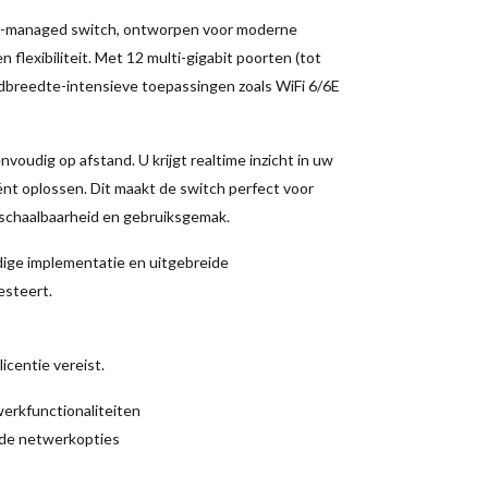
ud-managed switch, ontworpen voor moderne
lexibiliteit. Met 12 multi-gigabit poorten (tot
ndbreedte-intensieve toepassingen zoals WiFi 6/6E
oudig op afstand. U krijgt realtime inzicht in uw
ënt oplossen. Dit maakt de switch perfect voor
 schaalbaarheid en gebruiksgemak.
ige implementatie en uitgebreide
esteert.
icentie vereist.
werkfunctionaliteiten
rde netwerkopties