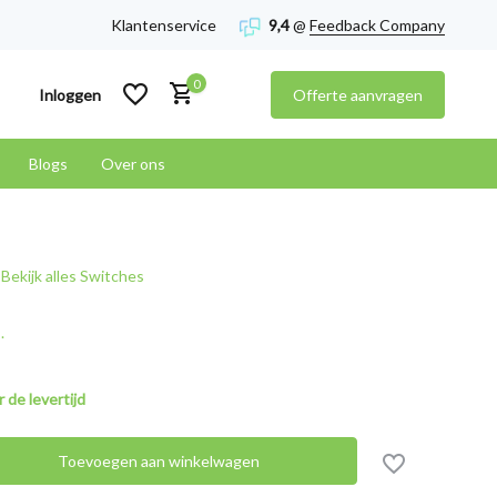
Klantenservice
9,4
@
Feedback Company
0
Inloggen
Offerte aanvragen
Blogs
Over ons
Account aanmaken
Bekijk alles Switches
Account aanmaken
.
 de levertijd
Toevoegen aan winkelwagen