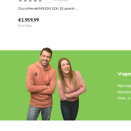
Cisco Meraki MS130-12X: 12-poorts ...
€1.959,99
Excl. btw
Vrage
We hel
klanten
chat, e