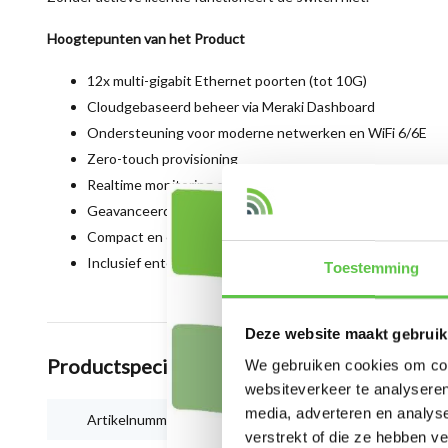
Hoogtepunten van het Product
12x multi-gigabit Ethernet poorten (tot 10G)
Cloudgebaseerd beheer via Meraki Dashboard
Ondersteuning voor moderne netwerken en WiFi 6/6E
Zero-touch provisioning
Realtime monitoring en beheer
Geavanceerde QoS en VLAN ondersteuning
Compact en energiezuinig ontwerp
Inclusief enterprise-grade beveiliging
Toestemming
Deze website maakt gebruik
Productspecificaties
We gebruiken cookies om cont
websiteverkeer te analyseren
media, adverteren en analys
Artikelnummer
MS130-12X-HW
verstrekt of die ze hebben v