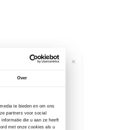
voor onze
Over
---------------------
 media te bieden en om ons
informatie
ze partners voor social
nformatie die u aan ze heeft
oord met onze cookies als u