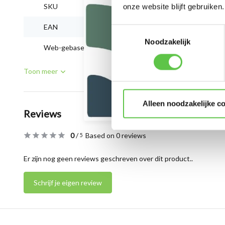
SKU
MS130-12X-HW
onze website blijft gebruiken.
EAN
810087200046
Toestemmingsselectie
Noodzakelijk
Web-gebaseerd management
Ja, met licentie
Toon meer
Alleen noodzakelijke c
Reviews
0
/
Based on 0 reviews
5
Er zijn nog geen reviews geschreven over dit product..
Schrijf je eigen review