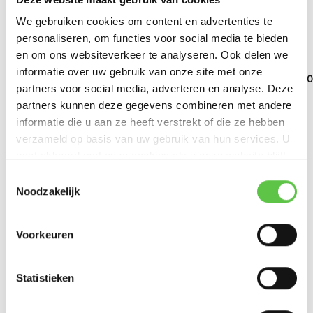
We gebruiken cookies om content en advertenties te
personaliseren, om functies voor social media te bieden
en om ons websiteverkeer te analyseren. Ook delen we
Cisco Meraki MS130-
Cisco Meraki MS130-
24 ...
24P...
informatie over uw gebruik van onze site met onze
Cisco Meraki MS130
partners voor social media, adverteren en analyse. Deze
24X...
partners kunnen deze gegevens combineren met andere
informatie die u aan ze heeft verstrekt of die ze hebben
€1.299,99
€2.114,99
€3.859,99
verzameld op basis van uw gebruik van hun services. U
Excl. btw
Excl. btw
Excl. btw
gaat akkoord met onze cookies als u onze website blijft
gebruiken.
Schrijf je in voor onze nieuwsbrief!
Toestemmingsselectie
Noodzakelijk
--------------------------------------------
Updates, acties & productinformatie
Reviews
Voorkeuren
*
0
/
Based on 0 reviews
E-mailadres
5
Statistieken
Er zijn nog geen reviews geschreven over dit product..