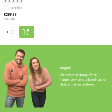
Vergelijk
€289,99
Excl. btw
Vragen?
We helpen je graag. Onze
klantenservice is te bereiken per
chat, e-mail en telefoon.