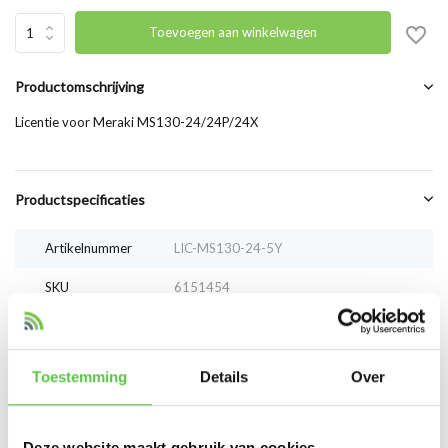
Toevoegen aan winkelwagen
Productomschrijving
Licentie voor Meraki MS130-24/24P/24X
Productspecificaties
Artikelnummer
LIC-MS130-24-5Y
SKU
6151454
EAN
LIC-MS130-24-5Y
Toestemming
Details
Over
Vergelijk
Delen
Bekijk ook
Deze website maakt gebruik van cookies