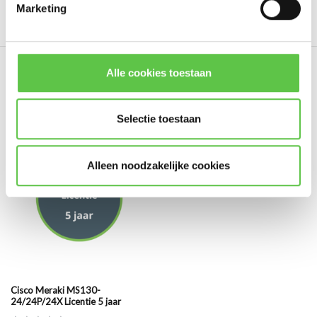
Marketing
Schrijf je eigen review
Abonneer
* Lees hier de wettelijke beperkingen
Alle cookies toestaan
Eerder bekeken
Selectie toestaan
Alleen noodzakelijke cookies
Cisco Meraki MS130-
24/24P/24X Licentie 5 jaar