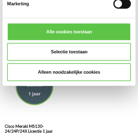
Marketing
Schrijf je eigen review
Abonneer
* Lees hier de wettelijke beperkingen
Alle cookies toestaan
Eerder bekeken
Selectie toestaan
Alleen noodzakelijke cookies
Cisco Meraki MS130-
24/24P/24X Licentie 1 jaar