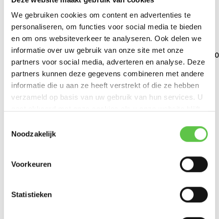
We gebruiken cookies om content en advertenties te
personaliseren, om functies voor social media te bieden
en om ons websiteverkeer te analyseren. Ook delen we
Cisco Meraki MS130-
Cisco Meraki MS130-
24 ...
24P...
informatie over uw gebruik van onze site met onze
Cisco Meraki MS130
partners voor social media, adverteren en analyse. Deze
24X...
partners kunnen deze gegevens combineren met andere
informatie die u aan ze heeft verstrekt of die ze hebben
€1.299,99
€2.114,99
€3.859,99
verzameld op basis van uw gebruik van hun services. U
Excl. btw
Excl. btw
Excl. btw
gaat akkoord met onze cookies als u onze website blijft
gebruiken.
Schrijf je in voor onze nieuwsbrief!
Toestemmingsselectie
Noodzakelijk
--------------------------------------------
Updates, acties & productinformatie
Reviews
Voorkeuren
*
0
/
Based on 0 reviews
E-mailadres
5
Statistieken
Er zijn nog geen reviews geschreven over dit product..