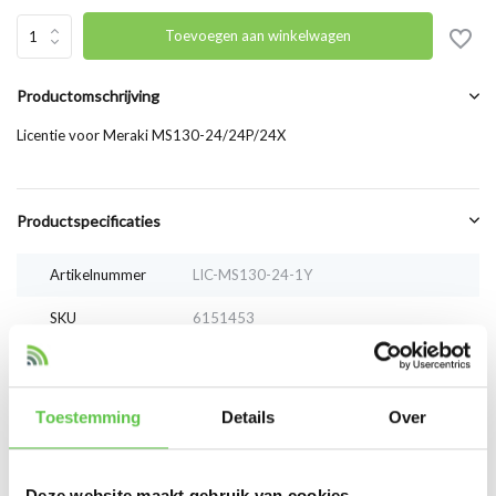
Toevoegen aan winkelwagen
Productomschrijving
Licentie voor Meraki MS130-24/24P/24X
Productspecificaties
Artikelnummer
LIC-MS130-24-1Y
SKU
6151453
EAN
LIC-MS130-24-1Y
Toestemming
Details
Over
Vergelijk
Delen
Bekijk ook
Deze website maakt gebruik van cookies