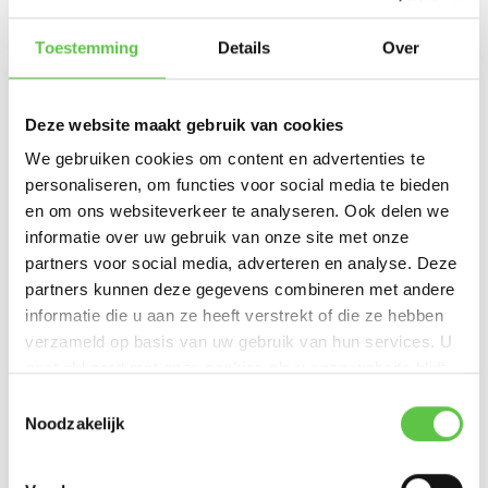
48 Gigabit Ethernet-poorten
Toestemming
Details
Over
4 x 1G SFP uplink poorten
Cloud-gebaseerd beheer via het Meraki Dashboard
Layer 2 switching voor eenvoudige netwerkstructuren
Deze website maakt gebruik van cookies
Energiezuinig ontwerp voor lagere operationele kosten
Eenvoudige installatie en beheer, ideaal voor middelgrote tot
We gebruiken cookies om content en advertenties te
grote netwerken
personaliseren, om functies voor social media te bieden
Verbeterde netwerkbeveiliging en -controle
en om ons websiteverkeer te analyseren. Ook delen we
Zero-touch provisioning voor snelle installatie en configuratie
informatie over uw gebruik van onze site met onze
Schaalbaar ontwerp voor groeiende netwerkbehoeften
partners voor social media, adverteren en analyse. Deze
partners kunnen deze gegevens combineren met andere
informatie die u aan ze heeft verstrekt of die ze hebben
Link Datasheet
verzameld op basis van uw gebruik van hun services. U
gaat akkoord met onze cookies als u onze website blijft
Datasheet MS130-48
gebruiken.
Schrijf je in voor onze nieuwsbrief!
Toestemmingsselectie
Noodzakelijk
--------------------------------------------
Productspecificaties
Updates, acties & productinformatie