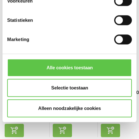
Voorkeuren
Artikelnummer
MS130-48-HW
*
E-mailadres
SKU
5925264
Statistieken
Vergelijk
Delen
Marketing
Abonneer
Bekijk ook
* Lees hier de wettelijke beperkingen
Alle cookies toestaan
Selectie toestaan
Cisco Meraki MS130-
Cisco Meraki MS130-
Cisco Meraki MS130
48/...
48/...
48/...
Alleen noodzakelijke cookies
€129,00
€285,00
€480,00
Excl. btw
Excl. btw
Excl. btw