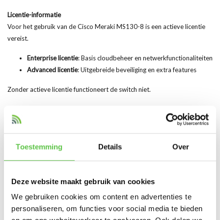
Licentie-informatie
Voor het gebruik van de Cisco Meraki MS130-8 is een actieve licentie
vereist.
Enterprise licentie
: Basis cloudbeheer en netwerkfunctionaliteiten
Advanced licentie
: Uitgebreide beveiliging en extra features
Zonder actieve licentie functioneert de switch niet.
Hoogtepunten van het Product
8x Gigabit Ethernet poorten
Cloudgebaseerd beheer via Meraki Dashboard
Toestemming
Details
Over
Zero-touch provisioning
Realtime monitoring en beheer
VLAN en QoS ondersteuning
Deze website maakt gebruik van cookies
Compact en stil ontwerp
We gebruiken cookies om content en advertenties te
Eenvoudige installatie en beheer
personaliseren, om functies voor social media te bieden
Betrouwbare prestaties voor dagelijks gebruik