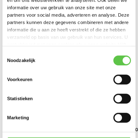
en om ons websiteverkeer te analyseren. Ook delen we
informatie over uw gebruik van onze site met onze
partners voor social media, adverteren en analyse. Deze
Productspecificaties
partners kunnen deze gegevens combineren met andere
informatie die u aan ze heeft verstrekt of die ze hebben
Artikelnummer
MS130-8-HW
verzameld op basis van uw gebruik van hun services. U
gaat akkoord met onze cookies als u onze website blijft
SKU
5925267
gebruiken.
Schrijf je in voor onze nieuwsbrief!
Toestemmingsselectie
EAN
810087200015
Noodzakelijk
--------------------------------------------
Vergelijk
Delen
Updates, acties & productinformatie
Voorkeuren
*
E-mailadres
Bekijk ook
Statistieken
Marketing
Abonneer
Cisco Meraki MS130-
Cisco Meraki MS130-
Cisco Meraki MS130
8/8...
8/8...
8/8...
* Lees hier de wettelijke beperkingen