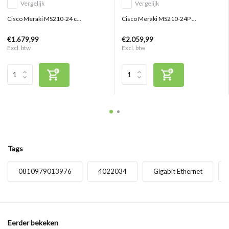
Vergelijk
Vergelijk
Cisco Meraki MS210-24 c...
Cisco Meraki MS210-24P ...
€1.679,99
€2.059,99
Excl. btw
Excl. btw
Tags
0810979013976
4022034
Gigabit Ethernet
Eerder bekeken