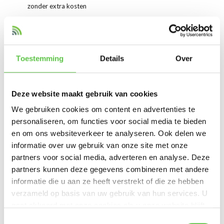
zonder extra kosten
Link datasheet
Datasheet MS210-48
Toestemming
Details
Over
Productspecificaties
Deze website maakt gebruik van cookies
Artikelnummer
MS210-48-HW
We gebruiken cookies om content en advertenties te
personaliseren, om functies voor social media te bieden
SKU
4022034
en om ons websiteverkeer te analyseren. Ook delen we
EAN
810979013976
informatie over uw gebruik van onze site met onze
partners voor social media, adverteren en analyse. Deze
Switch-laag
L3
partners kunnen deze gegevens combineren met andere
informatie die u aan ze heeft verstrekt of die ze hebben
Toon meer
verzameld op basis van uw gebruik van hun services. U
gaat akkoord met onze cookies als u onze website blijft
Vergelijk
Delen
gebruiken.
Schrijf je in voor onze nieuwsbrief!
Toestemmingsselectie