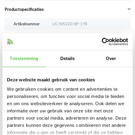
Productspecificaties
Artikelnummer
LIC-MS220-8P-1YR
Vergelijk
Delen
Toestemming
Details
Over
Reviews
0
/
Based on 0 reviews
5
Deze website maakt gebruik van cookies
Er zijn nog geen reviews geschreven over dit product..
We gebruiken cookies om content en advertenties te
personaliseren, om functies voor social media te bieden
Schrijf je eigen review
en om ons websiteverkeer te analyseren. Ook delen we
informatie over uw gebruik van onze site met onze
partners voor social media, adverteren en analyse. Deze
partners kunnen deze gegevens combineren met andere
Tags
informatie die u aan ze heeft verstrekt of die ze hebben