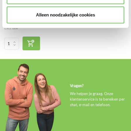
Alleen noodzakelijke cookies
Vergelijk
€60,00
Excl. btw
Vragen?
We helpen je graag. Onze
klantenservice is te bereiken per
chat, e-mail en telefoon.